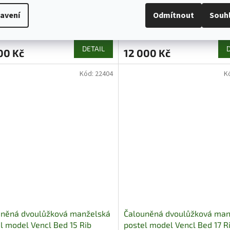
l Mistral chojm
postel model Vencl Bed 1 Ri
avení
Odmítnout
Souh
Dnů : 21
DETAIL
00 Kč
12 000 Kč
Kód:
22404
K
uněná dvoulůžková manželská
Čalouněná dvoulůžková man
l model Vencl Bed 15 Rib
postel model Vencl Bed 17 R