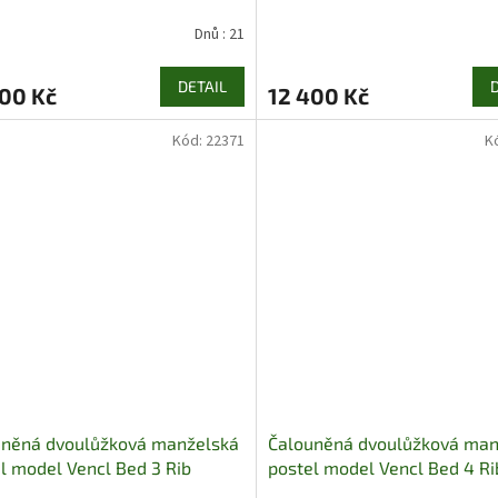
Dnů : 21
DETAIL
200 Kč
12 400 Kč
Kód:
22371
K
uněná dvoulůžková manželská
Čalouněná dvoulůžková man
l model Vencl Bed 3 Rib
postel model Vencl Bed 4 Ri