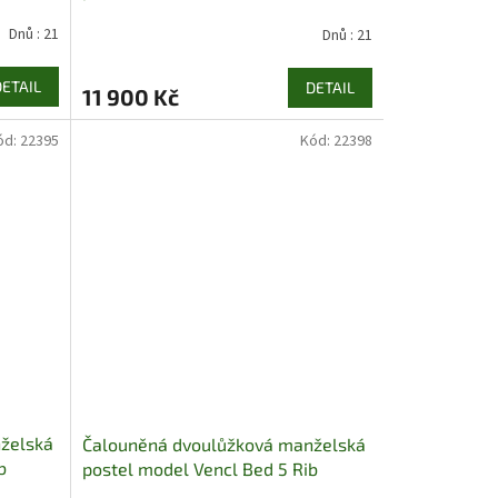
Dnů : 21
Dnů : 21
DETAIL
DETAIL
11 900 Kč
ód:
22395
Kód:
22398
želská
Čalouněná dvoulůžková manželská
b
postel model Vencl Bed 5 Rib