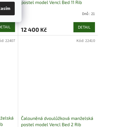
b
postel model Vencl Bed 11 Rib
lasím
Skladem
Dnů : 21
DETAIL
DETAIL
12 400 Kč
ód:
22407
Kód:
22410
želská
Čalouněná dvoulůžková manželská
ib
postel model Vencl Bed 2 Rib