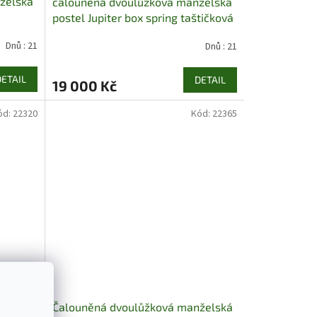
želská
čalouněná dvoulůžková manželská
postel Jupiter box spring taštičková
pružina pocket chojm
Dnů : 21
Dnů : 21
DETAIL
DETAIL
19 000 Kč
ód:
22320
Kód:
22365
želská
Čalouněná dvoulůžková manželská