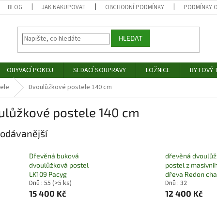
BLOG
JAK NAKUPOVAT
OBCHODNÍ PODMÍNKY
PODMÍNKY 
HLEDAT
OBYVACÍ POKOJ
SEDACÍ SOUPRAVY
LOŽNICE
BYTOVÝ T
ele
Dvoulůžkové postele 140 cm
ulůžkové postele 140 cm
odávanější
Dřevěná buková
dřevěná dvoulů
dvoulůžková postel
postel z masivní
LK109 Pacyg
dřeva Redon cha
Dnů : 55
(>5 ks)
Dnů : 32
15 400 Kč
12 400 Kč