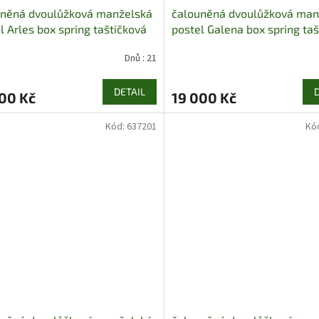
uněná dvoulůžková manželská
čalouněná dvoulůžková man
l Arles box spring taštičková
postel Galena box spring ta
na pocket chojm
pružina pocket chojm
Dnů : 21
DETAIL
00 Kč
19 000 Kč
Kód:
637201
Kó