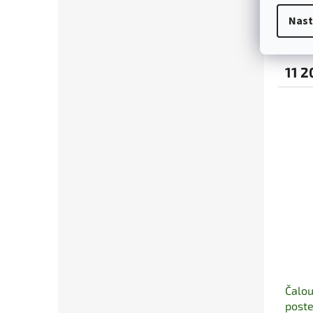
poste
Nast
11 2
Čalo
poste