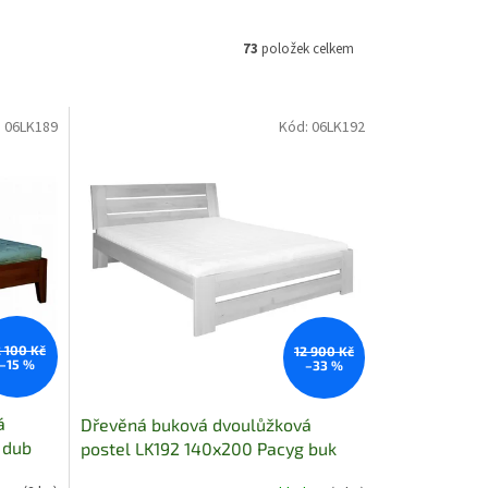
73
položek celkem
:
06LK189
Kód:
06LK192
2 100 Kč
12 900 Kč
–15 %
–33 %
á
Dřevěná buková dvoulůžková
 dub
postel LK192 140x200 Pacyg buk
bělený skladem