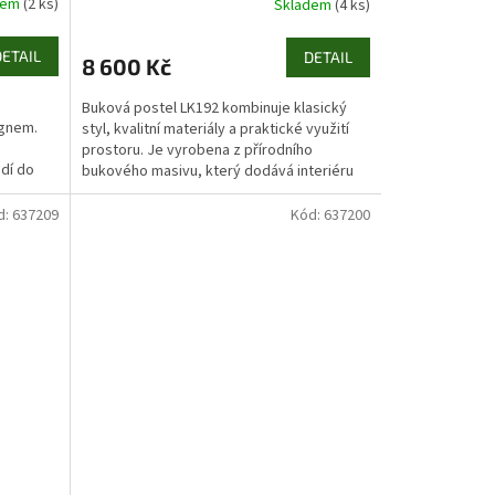
dem
(2 ks)
Skladem
(4 ks)
DETAIL
DETAIL
8 600 Kč
Buková postel LK192 kombinuje klasický
ignem.
styl, kvalitní materiály a praktické využití
prostoru. Je vyrobena z přírodního
dí do
bukového masivu, který dodává interiéru
teplo a příjemnou...
d:
637209
Kód:
637200