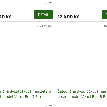
Dnů : 21
DETAIL
00 Kč
12 400 Kč
Kód:
22368
K
uněná dvoulůžková manželská
Čalouněná dvoulůžková man
l model Vencl Bed 7 Rib
postel model Vencl Bed 8 Ri
Dnů : 21