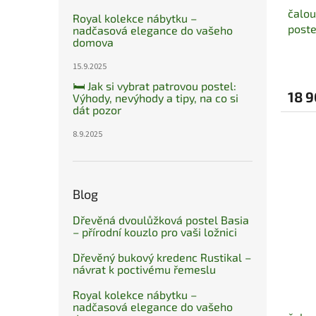
čalo
Royal kolekce nábytku –
poste
nadčasová elegance do vašeho
domova
pruži
15.9.2025
🛏️ Jak si vybrat patrovou postel:
18 9
Výhody, nevýhody a tipy, na co si
dát pozor
8.9.2025
Blog
Dřevěná dvoulůžková postel Basia
– přírodní kouzlo pro vaši ložnici
Dřevěný bukový kredenc Rustikal –
návrat k poctivému řemeslu
Royal kolekce nábytku –
nadčasová elegance do vašeho