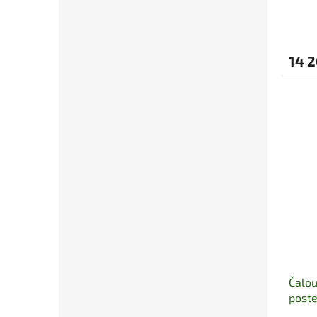
14 
Čalo
poste