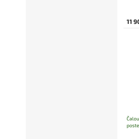
11 9
Čalo
poste