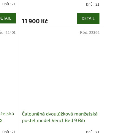
Dnů : 21
Dnů : 21
DETAIL
DETAIL
11 900 Kč
ód:
22401
Kód:
22362
želská
Čalouněná dvoulůžková manželská
b
postel model Vencl Bed 9 Rib
Dnů : 21
Dnů : 21