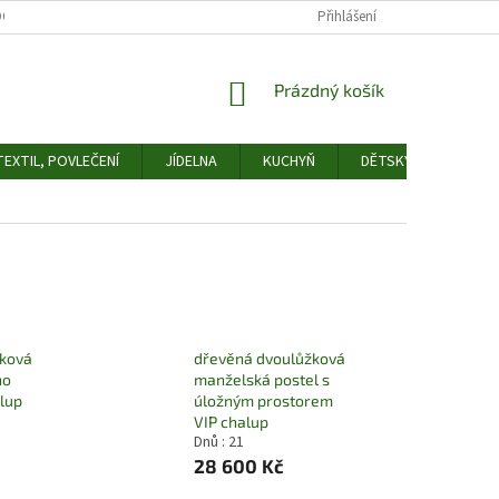
OCHRANY OSOBNÍCH ÚDAJŮ
ODSTOUPENÍ OD SMLOUVY
Přihlášení
FORMULÁŘ 
NÁKUPNÍ
Prázdný košík
KOŠÍK
EXTIL, POVLEČENÍ
JÍDELNA
KUCHYŇ
DĚTSKÝ POKOJ
žková
dřevěná dvoulůžková
ho
manželská postel s
lup
úložným prostorem
VIP chalup
Dnů : 21
28 600 Kč