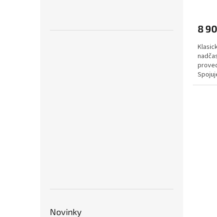
8 9
Klasic
nadča
proved
Spojuj
životno
Novinky