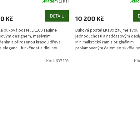
Skladem
(2 ks)
Skla
DETAIL
00 Kč
10 200 Kč
ká buková postel LK109 zaujme
Buková postel LK189 zaujme svou
sovým designem, masivním
jednoduchostí a nadčasovým des
ením a přirozenou krásou dřeva.
Minimalistický rám s originálním
e eleganci, funkčnost a dlouhou
prolamovaným čelem se skvěle ho
st – ideální volba pro...
moderních i klasických ložnic....
Kód:
637208
Kó