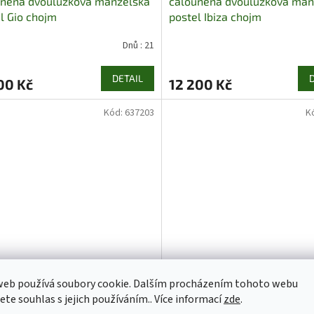
uněná dvoulůžková manželská
čalouněná dvoulůžková man
l Gio chojm
postel Ibiza chojm
Dnů : 21
DETAIL
00 Kč
12 200 Kč
Kód:
637203
K
web používá soubory cookie. Dalším procházením tohoto webu
jete souhlas s jejich používáním.. Více informací
zde
.
uněná dvoulůžková manželská
Čalouněná dvoulůžková man