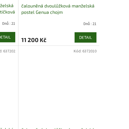
želská
čalouněná dvoulůžková manželská
štičková
postel Genua chojm
Dnů : 21
Dnů : 21
DETAIL
DETAIL
11 200 Kč
d:
637202
Kód:
6372010