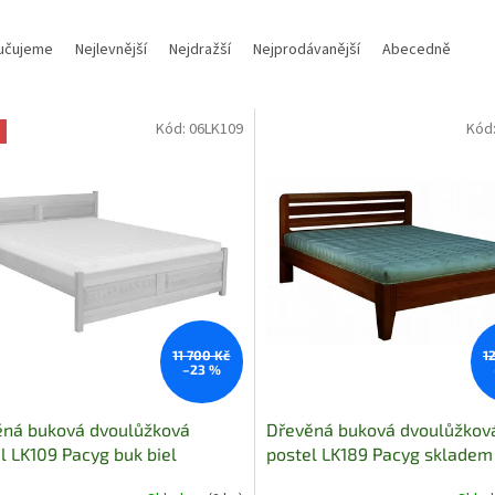
učujeme
Nejlevnější
Nejdražší
Nejprodávanější
Abecedně
Kód:
06LK109
Kód
11 700 Kč
1
–23 %
ěná buková dvoulůžková
Dřevěná buková dvoulůžkov
l LK109 Pacyg buk biel
postel LK189 Pacyg skladem
200 skladem
lausane