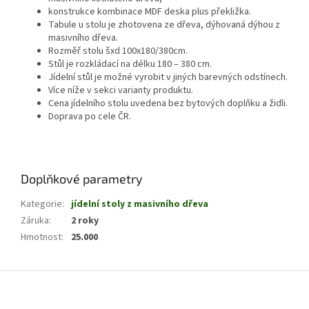
konstrukce kombinace MDF deska plus překližka.
Tabule u stolu je zhotovena ze dřeva, dýhovaná dýhou z
masivního dřeva.
Rozměř stolu šxd 100x180/380cm.
Stůl je rozkládací na délku 180 – 380 cm.
Jídelní stůl je možné vyrobit v jiných barevných odstínech.
Více níže v sekci varianty produktu.
Cena jídelního stolu uvedena bez bytových doplňku a židli.
Doprava po cele ČR.
Doplňkové parametry
Kategorie
:
jídelní stoly z masivního dřeva
Záruka
:
2 roky
Hmotnost
:
25.000
Z
á
p