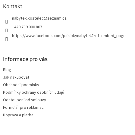
a
Kontakt
t
nabytek.kostelec
@
seznam.cz
í
+420 739 000 807
https://www.facebook.com/palubkynabytek?ref=embed_page
Informace pro vás
Blog
Jak nakupovat
Obchodní podmínky
Podmínky ochrany osobních údajů
Odstoupení od smlouvy
Formulář pro reklamaci
Doprava a platba