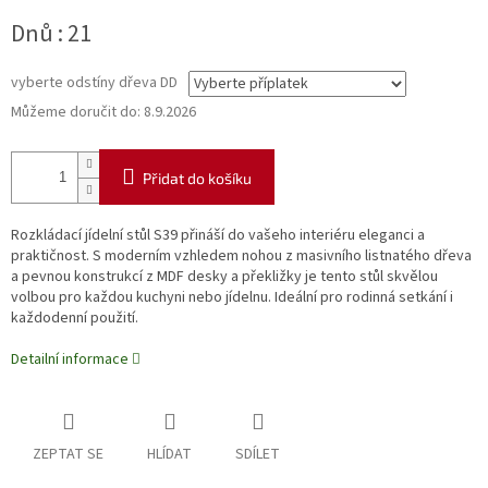
Měrná
Dnů : 21
cena:
vyberte odstíny dřeva DD
Můžeme doručit do:
8.9.2026
Přidat do košíku
Rozkládací jídelní stůl S39 přináší do vašeho interiéru eleganci a
praktičnost. S moderním vzhledem nohou z masivního listnatého dřeva
a pevnou konstrukcí z MDF desky a překližky je tento stůl skvělou
volbou pro každou kuchyni nebo jídelnu. Ideální pro rodinná setkání i
každodenní použití.
Detailní informace
ZEPTAT SE
HLÍDAT
SDÍLET