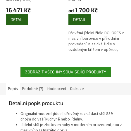
dekorativním křížem v
16 471 Kč
1 700 Kč
od
opěrce
DETAIL
DETAIL
Dřevěná jídelní židle DOLORES z
masivní borovice v přírodním
provedení. Klasická židle s
ozdobným křížem v opěrce,
vhodná do kuchyně, jídelny i na
chalupu.
ZOBRAZIT VŠECHNY SOUVISEJÍCÍ PRODUKTY
Popis
Podobné (7)
Hodnocení
Diskuze
Detailní popis produktu
Originální moderní jídelní dřevěný rozkládací stůl S39
chojm do vaší kuchyně nebo jídelny.
Jídelní stůl je zhotoven nohy v moderním provedení jsou z
masivního listnatého dřeva,