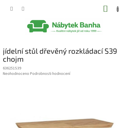
Přejít
NÁKUP
na
obsah
KOŠÍK
jídelní stůl dřevěný rozkládací S39
chojm
636251S39
Průměrné
Neohodnoceno
Podrobnosti hodnocení
hodnocení
produktu
je
0,0
z
5
hvězdiček.