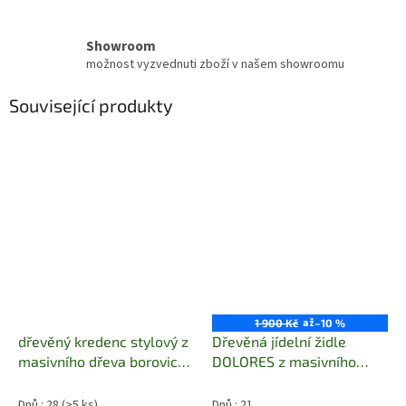
Showroom
možnost vyzvednuti zboží v našem showroomu
Související produkty
až
1 900 Kč
–10 %
dřevěný kredenc stylový z
Dřevěná jídelní židle
masivního dřeva borovice
DOLORES z masivního
drewfilip 7
dřeva borovice
Přírodní
židle z masivu s
Dnů : 28
(>5 ks)
Dnů : 21