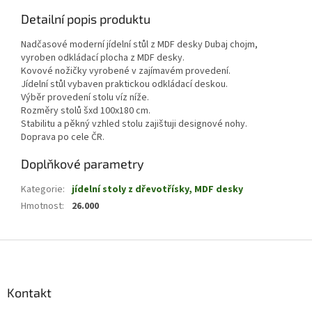
Detailní popis produktu
Nadčasové moderní jídelní stůl z MDF desky Dubaj chojm,
vyroben odkládací plocha z MDF desky.
Kovové nožičky vyrobené v zajímavém provedení.
Jídelní stůl vybaven praktickou odkládací deskou.
Výběr provedení stolu víz níže.
Rozměry stolů šxd 100x180 cm.
Stabilitu a pěkný vzhled stolu zajištuji designové nohy.
Doprava po cele ČR.
Doplňkové parametry
Kategorie
:
jídelní stoly z dřevotřísky, MDF desky
Hmotnost
:
26.000
Z
á
p
a
Kontakt
t