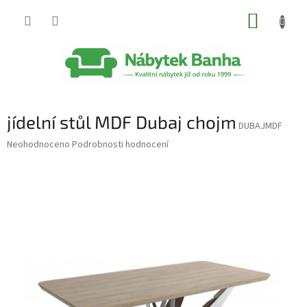
Přejít
NÁKUP
na
obsah
KOŠÍK
jídelní stůl MDF Dubaj chojm
DUBAJMDF
Průměrné
Neohodnoceno
Podrobnosti hodnocení
hodnocení
produktu
je
0,0
z
5
hvězdiček.