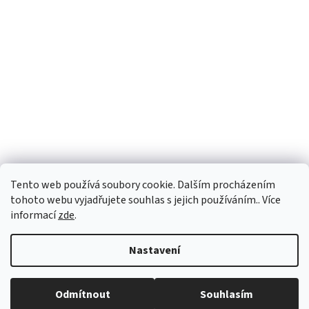
Facebook
Tento web používá soubory cookie. Dalším procházením
tohoto webu vyjadřujete souhlas s jejich používáním.. Více
informací
zde
.
Vytvořil Shoptet
Nastavení
Copyright 2026
Palubky-nabytek.cz
. Všechna práva vyhrazena.
Odmítnout
Souhlasím
Upravit nastavení cookies