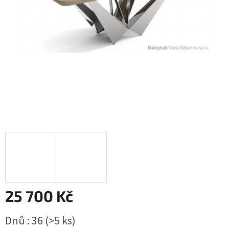
25 700 Kč
Měrná
Dnů : 36
(>5 ks)
cena: