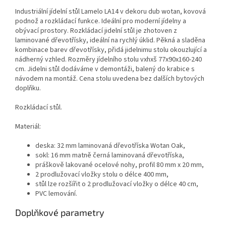
Industriální jídelní stůl Lamelo LA14 v dekoru dub wotan, kovová
podnož a rozkládací funkce. Ideální pro moderní jídelny a
obývací prostory. Rozkládací jidelní stůl je zhotoven z
laminované dřevotřísky, ideální na rychlý úklid. Pěkná a sladěna
kombinace barev dřevotřísky, přidá jidelnimu stolu okouzlující a
nádherný vzhled. Rozměry jídelního stolu vxhxš 77x90x160-240
cm. Jidelni stůl dodáváme v demontáži, balený do krabice s
návodem na montáž. Cena stolu uvedena bez dalších bytových
doplňku.
Rozkládací stůl.
Materiál:
deska: 32 mm laminovaná dřevotříska Wotan Oak,
sokl: 16 mm matně černá laminovaná dřevotříska,
práškově lakované ocelové nohy, profil 80 mm x 20 mm,
2 prodlužovací vložky stolu o délce 400 mm,
stůl lze rozšířit o 2 prodlužovací vložky o délce 40 cm,
PVC lemování.
Doplňkové parametry