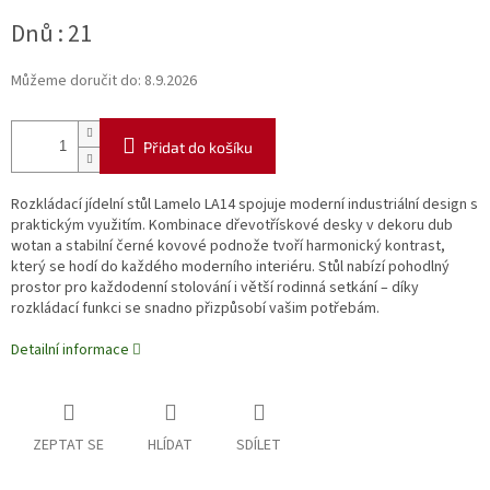
Měrná
Dnů : 21
cena:
Můžeme doručit do:
8.9.2026
Přidat do košíku
Rozkládací jídelní stůl Lamelo LA14 spojuje moderní industriální design s
praktickým využitím. Kombinace dřevotřískové desky v dekoru dub
wotan a stabilní černé kovové podnože tvoří harmonický kontrast,
který se hodí do každého moderního interiéru. Stůl nabízí pohodlný
prostor pro každodenní stolování i větší rodinná setkání – díky
rozkládací funkci se snadno přizpůsobí vašim potřebám.
Detailní informace
ZEPTAT SE
HLÍDAT
SDÍLET