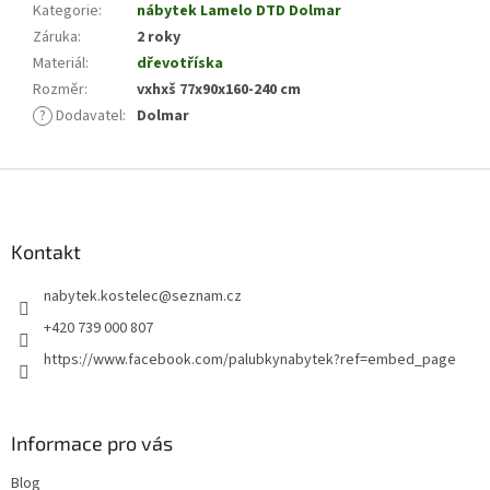
Kategorie
:
nábytek Lamelo DTD Dolmar
Záruka
:
2 roky
Materiál
:
dřevotříska
Rozměr
:
vxhxš 77x90x160-240 cm
?
Dodavatel
:
Dolmar
Z
á
p
a
Kontakt
t
nabytek.kostelec
@
seznam.cz
í
+420 739 000 807
https://www.facebook.com/palubkynabytek?ref=embed_page
Informace pro vás
Blog