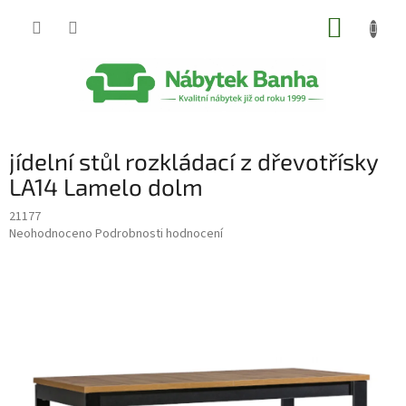
Přejít
NÁKUP
na
obsah
KOŠÍK
jídelní stůl rozkládací z dřevotřísky
LA14 Lamelo dolm
21177
Průměrné
Neohodnoceno
Podrobnosti hodnocení
hodnocení
produktu
je
0,0
z
5
hvězdiček.