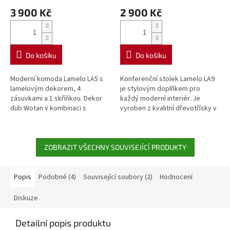
3 900 Kč
2 900 Kč
Do košíku
Do košíku
Moderní komoda Lamelo LA5 s
Konferenční stolek Lamelo LA9
lamelovým dekorem, 4
je stylovým doplňkem pro
zásuvkami a 1 skříňkou. Dekor
každý moderní interiér. Je
dub Wotan v kombinaci s
vyroben z kvalitní dřevotřísky v
černým matem. Stylový a
dekoru dub wotan a doplněn o
praktický úložný prostor.
kovové nohy v černé barvě,
které...
ZOBRAZIT VŠECHNY SOUVISEJÍCÍ PRODUKTY
Popis
Podobné (4)
Související soubory (2)
Hodnocení
Diskuze
Detailní popis produktu