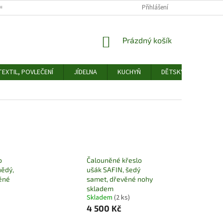
OCHRANY OSOBNÍCH ÚDAJŮ
ODSTOUPENÍ OD SMLOUVY
Přihlášení
FORMULÁŘ 
NÁKUPNÍ
Prázdný košík
KOŠÍK
EXTIL, POVLEČENÍ
JÍDELNA
KUCHYŇ
DĚTSKÝ POKOJ
o
Čalouněné křeslo
nědý,
ušák SAFIN, šedý
ěné
samet, dřevěné nohy
skladem
Skladem
(2 ks)
4 500 Kč