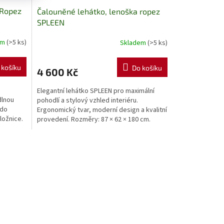
 Ropez
Čalouněné lehátko, lenoška ropez
SPLEEN
em
(>5 ks)
Skladem
(>5 ks)
 košíku
Do košíku
4 600 Kč
Elegantní lehátko SPLEEN pro maximální
dlnou
pohodlí a stylový vzhled interiéru.
 do
Ergonomický tvar, moderní design a kvalitní
ložnice.
provedení. Rozměry: 87 × 62 × 180 cm.