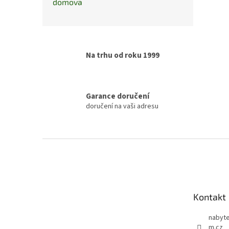
domova
Na trhu od roku 1999
Garance doručení
doručení na vaši adresu
Z
á
p
a
t
Kontakt
í
nabyte
m.cz