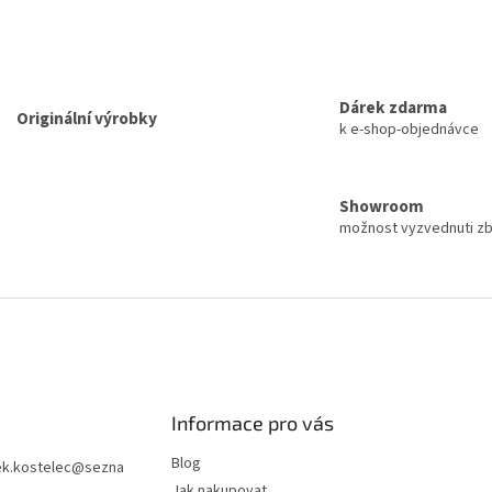
r
v
k
y
v
Dárek zdarma
ý
Originální výrobky
k e-shop-objednávce
p
i
s
u
Showroom
možnost vyzvednuti z
Informace pro vás
Blog
k.kostelec
@
sezna
Jak nakupovat