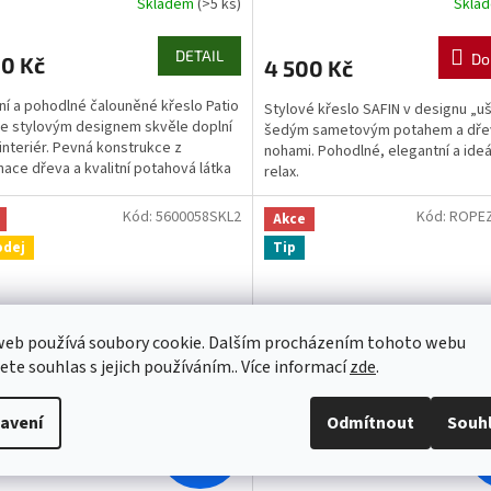
Skladem
(>5 ks)
Skla
DETAIL
Do
00 Kč
4 500 Kč
í a pohodlné čalouněné křeslo Patio
Stylové křeslo SAFIN v designu „u
e stylovým designem skvěle doplní
šedým sametovým potahem a dře
interiér. Pevná konstrukce z
nohami. Pohodlné, elegantní a ideá
ace dřeva a kvalitní potahová látka
relax.
jí dlouhou...
Kód:
5600058SKL2
Kód:
ROPEZ
Akce
odej
Tip
web používá soubory cookie. Dalším procházením tohoto webu
jete souhlas s jejich používáním.. Více informací
zde
.
avení
Odmítnout
Souh
6 900 Kč
8
–14 %