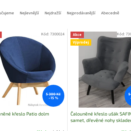
učujeme
Nejlevnější
Nejdražší
Nejprodávanější
Abecedně
Kód:
7300024
Kód:
73
Akce
Výprodej
5 300 Kč
5
–15 %
něné křeslo Patio dolm
Čalouněné křeslo ušák SAFIN
samet, dřevěné nohy sklad