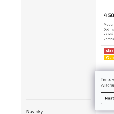
4 5
Modern
Dolm s
každý 
kombin
zajišťu
Akce
Výpr
Tento 
vyjadřu
Nast
Novinky