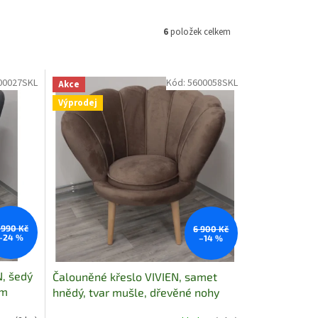
6
položek celkem
00027SKL
Kód:
5600058SKL
Akce
Výprodej
 990 Kč
6 900 Kč
–24 %
–14 %
, šedý
Čalouněné křeslo VIVIEN, samet
em
hnědý, tvar mušle, dřevěné nohy
skladem