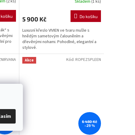
dem
(2 ks)
Skladem
(1 ks)
 košíku
Do košíku
5 900 Kč
šák“ s
Luxusní křeslo VIVIEN ve tvaru mušle s
věnými
hnědým sametovým čalouněním a
lní pro
dřevěnými nohami. Pohodlné, elegantní a
stylové.
NIRVANA
Kód:
ROPEZSPLEEN
Akce
lasím
 100 Kč
6 480 Kč
–39 %
–29 %