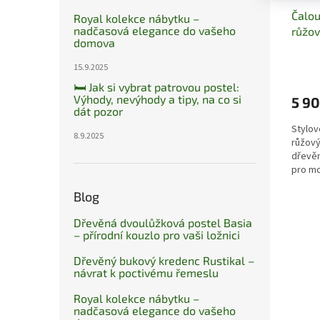
Čalou
Royal kolekce nábytku –
nadčasová elegance do vašeho
růžov
domova
skla
15.9.2025
🛏️ Jak si vybrat patrovou postel:
Výhody, nevýhody a tipy, na co si
5 90
dát pozor
Stylov
8.9.2025
růžov
dřevěn
pro mo
Blog
Dřevěná dvoulůžková postel Basia
– přírodní kouzlo pro vaši ložnici
Dřevěný bukový kredenc Rustikal –
návrat k poctivému řemeslu
Royal kolekce nábytku –
nadčasová elegance do vašeho