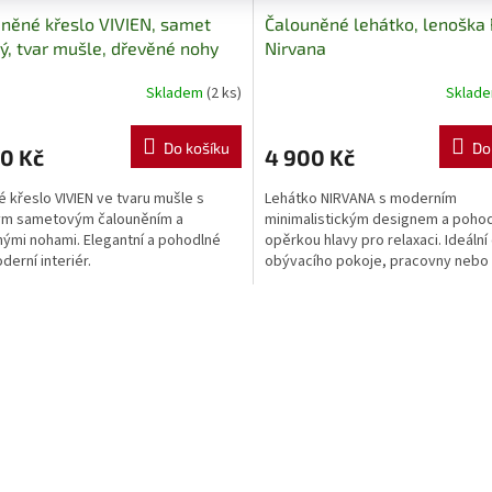
něné křeslo VIVIEN, samet
Čalouněné lehátko, lenoška
ý, tvar mušle, dřevěné nohy
Nirvana
dem
Skladem
(2 ks)
Sklad
Do košíku
Do
0 Kč
4 900 Kč
é křeslo VIVIEN ve tvaru mušle s
Lehátko NIRVANA s moderním
ým sametovým čalouněním a
minimalistickým designem a poho
ými nohami. Elegantní a pohodlné
opěrkou hlavy pro relaxaci. Ideální
derní interiér.
obývacího pokoje, pracovny nebo 
Rozměry: 90 x 64 x 174 cm.
O
v
l
á
d
a
c
í
p