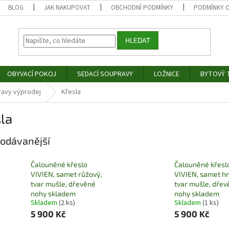
BLOG
JAK NAKUPOVAT
OBCHODNÍ PODMÍNKY
PODMÍNKY 
HLEDAT
OBYVACÍ POKOJ
SEDACÍ SOUPRAVY
LOŽNICE
BYTOVÝ T
ravy výprodej
Křesla
la
odávanější
Čalouněné křeslo
Čalouněné křesl
VIVIEN, samet růžový,
VIVIEN, samet h
tvar mušle, dřevěné
tvar mušle, dřev
nohy skladem
nohy skladem
Skladem
(2 ks)
Skladem
(1 ks)
5 900 Kč
5 900 Kč