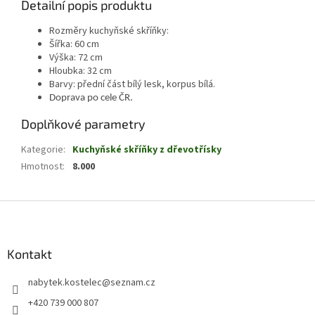
Detailní popis produktu
Rozměry kuchyňské skříňky:
Šířka: 60 cm
Výška: 72 cm
Hloubka: 32 cm
Barvy: přední část bílý lesk, korpus bílá.
Doprava po cele ČR.
Doplňkové parametry
Kategorie
:
Kuchyňské skříňky z dřevotřísky
Hmotnost
:
8.000
Z
á
p
a
Kontakt
t
nabytek.kostelec
@
seznam.cz
í
+420 739 000 807