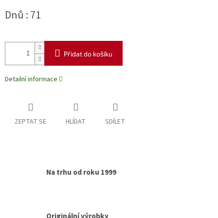
Měrná
Dnů : 71
cena:
Přidat do košíku
Detailní informace
ZEPTAT SE
HLÍDAT
SDÍLET
Na trhu od roku 1999
Originální výrobky