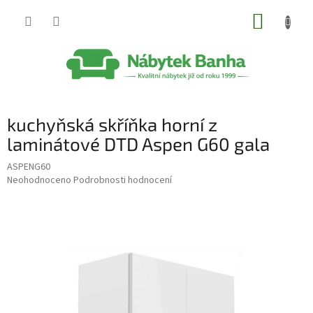
Přejít
NÁKUP
na
obsah
KOŠÍK
kuchyňská skříňka horní z
laminátové DTD Aspen G60 gala
ASPENG60
Průměrné
Neohodnoceno
Podrobnosti hodnocení
hodnocení
produktu
je
0,0
z
5
hvězdiček.