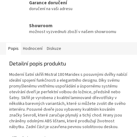
Garance doručení
doručení na vaši adresu
Showroom
možnost vyzvednuti zboží v našem showroomu
Popis
Hodnocení
Diskuze
Detailní popis produktu
Moderní šatní skříň Mistral 180 Maridex s posuvnými dvířky nabízí
ideální spojení funkčnosti a elegantního designu. Díky svému
promyšlenému vnitřnímu uspořádání a úspornému systému
otevírání dveří je perfektní volbou do ložnice, předsíně nebo
šatny. Skříň je vyrobena z kvalitní laminované dřevotřísky v
několika barevných variantách, které si můžete zvolit dle svého
interiéru. Posuvné dveře jsou vybaveny kvalitním kováním
značky Sevroll, které zaručuje plynulý a tichý chod. Hrany jsou
chráněny odolnými ABS lištami, které prodlužují životnost
nábytku. Zadní část je uzavřena pevnou sololitovou deskou.