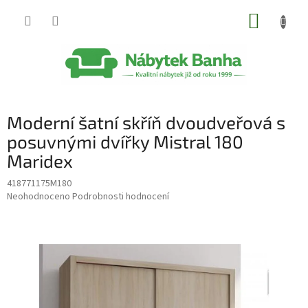
Přejít
NÁKUP
na
obsah
KOŠÍK
Moderní šatní skříň dvoudveřová s
posuvnými dvířky Mistral 180
Maridex
418771175M180
Průměrné
Neohodnoceno
Podrobnosti hodnocení
hodnocení
produktu
je
0,0
z
5
hvězdiček.