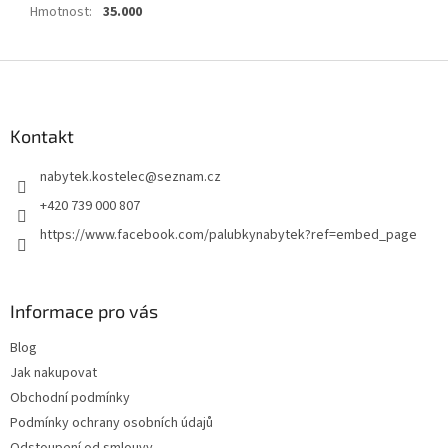
Hmotnost
:
35.000
Z
á
p
a
Kontakt
t
nabytek.kostelec
@
seznam.cz
í
+420 739 000 807
https://www.facebook.com/palubkynabytek?ref=embed_page
Informace pro vás
Blog
Jak nakupovat
Obchodní podmínky
Podmínky ochrany osobních údajů
Odstoupení od smlouvy