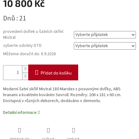
10 800 Kč
Měrná
Dnů : 21
cena:
provedení dvířek u šatních skříní
Mistral
vyberte odstiny DTD
Můžeme doručit do:
8.9.2026
Přidat do košíku
Moderní šatní skříň Mistral 180 Maridex s posuvnými dvířky, ABS
hranami a kvalitním kováním Sevroll. Rozměry: 206 x 181 x 60 cm.
Dostupná v různých dekorech, dodáváno v demontu.
Detailní informace