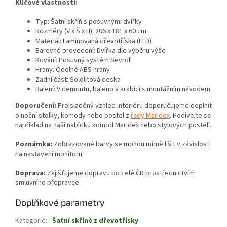
Klíčové vlastnosti:
Typ: Šatní skříň s posuvnými dvířky
Rozměry (V x Š x H): 206 x 181 x 60 cm
Materiál: Laminovaná dřevotříska (LTD)
Barevné provedení: Dvířka dle výběru výše
Kování: Posuvný systém Sevroll
Hrany: Odolné ABS hrany
Zadní část: Sololitová deska
Balení: V demontu, baleno v krabici s montážním návodem
Doporučení:
Pro sladěný vzhled interiéru doporučujeme doplnit
o noční stolky, komody nebo postel z
řady Maridex
. Podívejte se
například na naši nabídku
komod Maride
x nebo
stylových postelí
.
Poznámka:
Zobrazované barvy se mohou mírně lišit v závislosti
na nastavení monitoru.
Doprava:
Zajišťujeme dopravu po celé ČR prostřednictvím
smluvního přepravce.
Doplňkové parametry
Kategorie
:
Šatní skříně z dřevotřísky