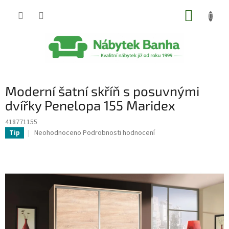
Přejít
NÁKUP
na
obsah
KOŠÍK
Moderní šatní skříň s posuvnými
dvířky Penelopa 155 Maridex
418771155
Průměrné
Neohodnoceno
Podrobnosti hodnocení
Tip
hodnocení
produktu
je
0,0
z
5
hvězdiček.