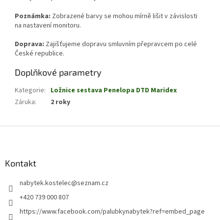
Poznámka:
Zobrazené barvy se mohou mírně lišit v závislosti
na nastavení monitoru.
Doprava:
Zajišťujeme dopravu smluvním přepravcem po celé
České republice.
Doplňkové parametry
Kategorie
:
Ložnice sestava Penelopa DTD Maridex
Záruka
:
2 roky
Z
á
p
a
Kontakt
t
nabytek.kostelec
@
seznam.cz
í
+420 739 000 807
https://www.facebook.com/palubkynabytek?ref=embed_page