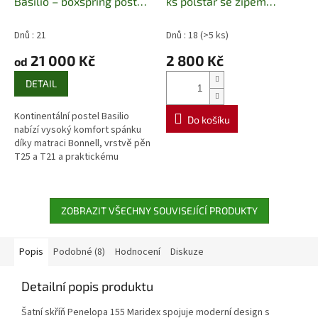
Basilio – boxspring postel
ks polštař se zipem
s úložným prostorem
Harmonia
Čalouněná postel s
Dnů : 21
Dnů : 18
(>5 ks)
matrací Bonnell a
21 000 Kč
2 800 Kč
od
úložným prostorem
DETAIL
Kontinentální postel Basilio
Do košíku
nabízí vysoký komfort spánku
díky matraci Bonnell, vrstvě pěn
T25 a T21 a praktickému
úložnému prostoru. Moderní
boxspring konstrukce dodá
ložnici...
ZOBRAZIT VŠECHNY SOUVISEJÍCÍ PRODUKTY
Popis
Podobné (8)
Hodnocení
Diskuze
Detailní popis produktu
Šatní skříň Penelopa 155 Maridex spojuje moderní design s