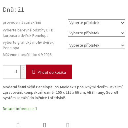
Měrná
Dnů : 21
cena:
provedení šatní skříně
vyberte barevné odstíny DTD
korpusu a dvířek Penelopa
vyberte grafický motiv dvířek
Penelopa
Můžeme doručit do:
4.9.2026
Přidat do košíku
Moderní šatní skříň Penelopa 155 Maridex s posuvnými dveřmi. Kvalitní
zpracování, kompaktní rozměr 155 x 215 x 66 cm, ABS hrany, Sevroll
systém. Ideální do ložnice i předsíně.
Detailní informace