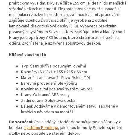
praktickým využitím. Díky své šířce 155 cm je ideální do menších i
středně velkých místností. Elegantní posuvné dveře usnadňují
manipulaci i v úzkých prostorech, zatímco kvalitní zpracování
zajišťuje dlouhou životnost. Skříň je vyrobena z odolné
laminované dřevotřískové desky (LTD), vybavena precizním
posuvným systémem Sevroll, který zajišťuje tichý a hladký chod.
Hrany jsou opatřeny ABS lištami, které chrání proti nárazům a
oděru. Zadní stěna je uzavřena sololitovou deskou.
Klíčové vlastnosti:
Typ: Šatní skříň s posuvnými dveřmi
Rozměry (Š x V x H): 155 x 215 x 66 cm
Materiál: Laminovaná dřevotříska (LTD)
Barevné provedení: Dle výběru
Kování: Kvalitní posuvný systém Sevroll
Hrany: Ochranné ABS hrany
Zadní strana: Sololitová deska
Balení: Dodáváme v demontovaném stavu, zabalené v
krabici s návodem na montáž
Doporučení:
Pro sladěný interiér doporučujeme další prvky z
kolekce
systému Penelopa
, jako jsou
komody Penelopa
,
noční
stolky
nebo
postele ve stejném dekoru
.