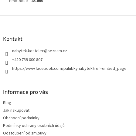
Hmotnost
:
45.000
Z
á
p
a
Kontakt
t
nabytek.kostelec
@
seznam.cz
í
+420 739 000 807
https://www.facebook.com/palubkynabytek?ref=embed_page
Informace pro vás
Blog
Jak nakupovat
Obchodní podmínky
Podmínky ochrany osobních údajů
Odstoupení od smlouvy