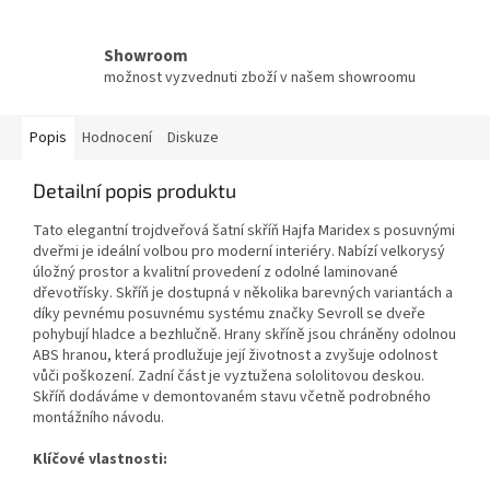
Showroom
možnost vyzvednuti zboží v našem showroomu
Popis
Hodnocení
Diskuze
Detailní popis produktu
Tato elegantní trojdveřová šatní skříň Hajfa Maridex s posuvnými
dveřmi je ideální volbou pro moderní interiéry. Nabízí velkorysý
úložný prostor a kvalitní provedení z odolné laminované
dřevotřísky. Skříň je dostupná v několika barevných variantách a
díky pevnému posuvnému systému značky Sevroll se dveře
pohybují hladce a bezhlučně. Hrany skříně jsou chráněny odolnou
ABS hranou, která prodlužuje její životnost a zvyšuje odolnost
vůči poškození. Zadní část je vyztužena sololitovou deskou.
Skříň dodáváme v demontovaném stavu včetně podrobného
montážního návodu.
Klíčové vlastnosti: