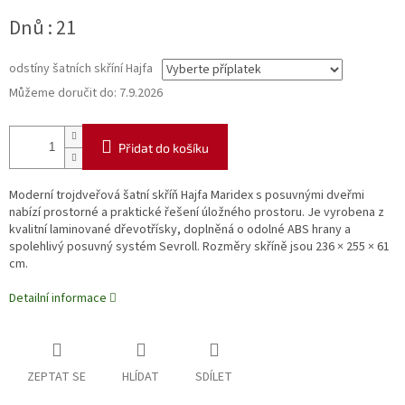
Měrná
Dnů : 21
cena:
odstíny šatních skříní Hajfa
Můžeme doručit do:
7.9.2026
Přidat do košíku
Moderní trojdveřová šatní skříň Hajfa Maridex s posuvnými dveřmi
nabízí prostorné a praktické řešení úložného prostoru. Je vyrobena z
kvalitní laminované dřevotřísky, doplněná o odolné ABS hrany a
spolehlivý posuvný systém Sevroll. Rozměry skříně jsou 236 × 255 × 61
cm.
Detailní informace
ZEPTAT SE
HLÍDAT
SDÍLET