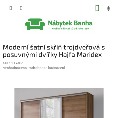
Přejít
NÁKUP
na
obsah
KOŠÍK
Moderní šatní skříň trojdveřová s
posuvnými dvířky Hajfa Maridex
418771175HA
Průměrné
Neohodnoceno
Podrobnosti hodnocení
hodnocení
produktu
je
0,0
z
5
hvězdiček.