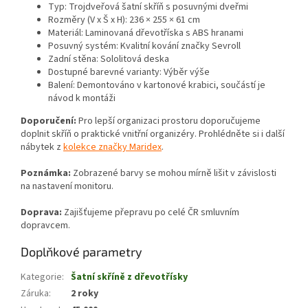
Typ: Trojdveřová šatní skříň s posuvnými dveřmi
Rozměry (V x Š x H): 236 × 255 × 61 cm
Materiál: Laminovaná dřevotříska s ABS hranami
Posuvný systém: Kvalitní kování značky Sevroll
Zadní stěna: Sololitová deska
Dostupné barevné varianty: Výběr výše
Balení: Demontováno v kartonové krabici, součástí je
návod k montáži
Doporučení:
Pro lepší organizaci prostoru doporučujeme
doplnit skříň o praktické vnitřní organizéry. Prohlédněte si i další
nábytek z
kolekce značky Maridex
.
Poznámka:
Zobrazené barvy se mohou mírně lišit v závislosti
na nastavení monitoru.
Doprava:
Zajišťujeme přepravu po celé ČR smluvním
dopravcem.
Doplňkové parametry
Kategorie
:
Šatní skříně z dřevotřísky
Záruka
:
2 roky