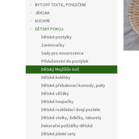
n
BYTOVÝ TEXTIL, POVLEČENÍ
e
JÍDELNA
l
KUCHYŇ
DĚTSKÝ POKOJ
Dětské postylky
Zavinovačky
Sady pro novorozence
Příslušenství do postýlek
Dětský Mojžíšův koš
Dětské kolébky
Dětské přebalovací komody, pulty
Dětské věšáky
Dětské houpačky
Dětské rozkládací dvojí postele
Dětské stolky, židličky, taburety
Dekorační polštářky dětské
Dětské jídelní sety