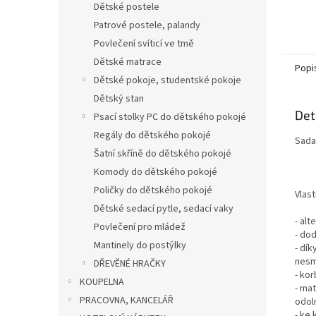
Dětské postele
Patrové postele, palandy
Povlečení svíticí ve tmě
Dětské matrace
Popi
Dětské pokoje, studentské pokoje
Dětský stan
Det
Psací stolky PC do dětského pokojé
Regály do dětského pokojé
Sada
Šatní skříně do dětského pokojé
Komody do dětského pokojé
Poličky do dětského pokojé
Vlast
Dětské sedací pytle, sedací vaky
- alt
Povlečení pro mládež
- dod
Mantinely do postýlky
- dí
nesm
DŘEVĚNÉ HRAČKY
- kor
KOUPELNA
- ma
PRACOVNA, KANCELÁŘ
odol
- ke 