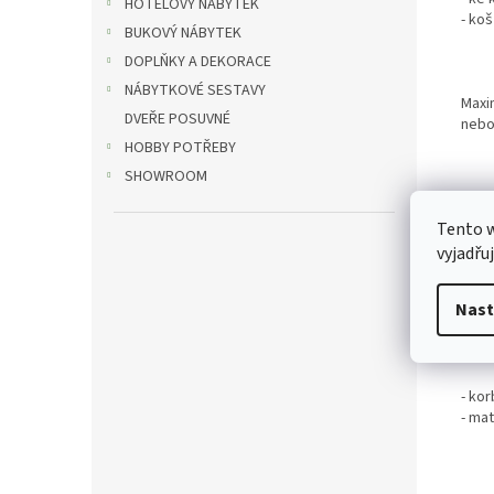
HOTELOVÝ NÁBYTEK
- koš
BUKOVÝ NÁBYTEK
DOPLŇKY A DEKORACE
NÁBYTKOVÉ SESTAVY
Maxi
DVEŘE POSUVNÉ
nebo
HOBBY POTŘEBY
SHOWROOM
Mater
Tento 
- koš
vyjadřu
- ruk
Nast
- ma
Rozm
- kor
- ma