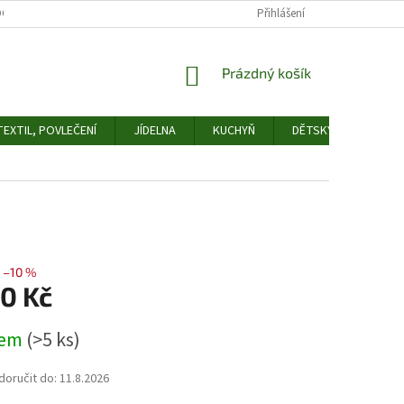
OCHRANY OSOBNÍCH ÚDAJŮ
ODSTOUPENÍ OD SMLOUVY
Přihlášení
FORMULÁŘ 
NÁKUPNÍ
Prázdný košík
KOŠÍK
EXTIL, POVLEČENÍ
JÍDELNA
KUCHYŇ
DĚTSKÝ POKOJ
–10 %
80 Kč
dem
(>5 ks)
oručit do:
11.8.2026