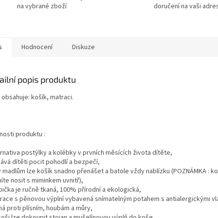
na vybrané zboží
doručení na vaši adre
s
Hodnocení
Diskuze
ailní popis produktu
 obsahuje: košík, matraci.
nosti produktu :
ernativa postýlky a kolébky v prvních měsících života dítěte,
ává dítěti pocit pohodlí a bezpečí,
ky madlům lze košík snadno přenášet a batole vždy nablízku (POZNÁMKA : ko
íte nosit s miminkem uvnitř),
bička je ručně tkaná, 100% přírodní a ekologická,
trace s pěnovou výplní vybavená snímatelným potahem s antialergickými vl
ná proti plísním, houbám a můry,
koši lze dokoupit stojan a mušelínovou výplň do koše,