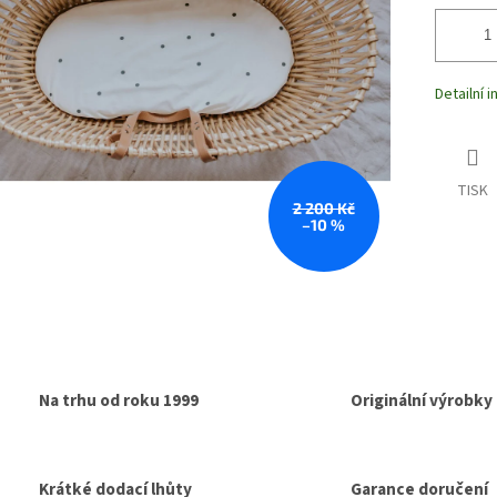
Detailní 
TISK
2 200 Kč
–10 %
Na trhu od roku 1999
Originální výrobky
Krátké dodací lhůty
Garance doručení