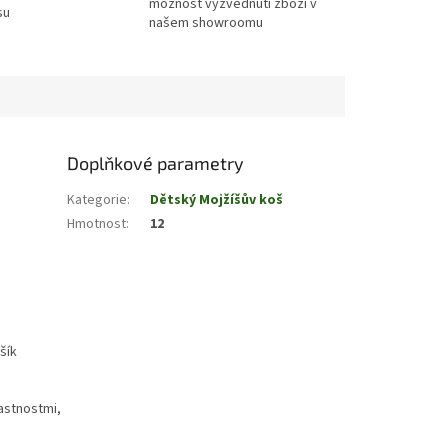
možnost vyzvednuti zboží v
su
našem showroomu
Doplňkové parametry
Kategorie
:
Dětský Mojžíšův koš
Hmotnost
:
12
šík
astnostmi,