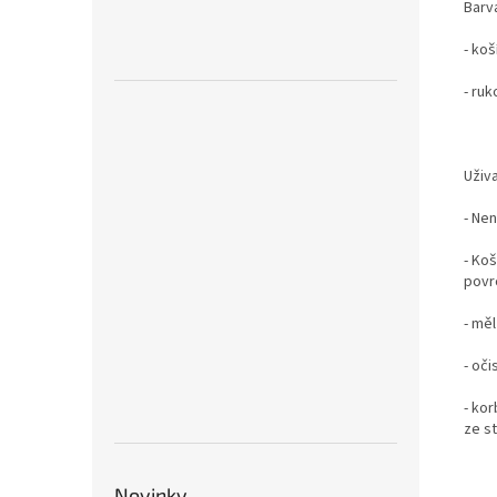
Barv
- koš
- ruk
Uživ
- Ne
- Ko
povr
- měl
- oč
- ko
ze s
Novinky