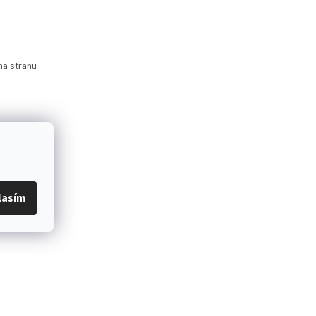
na stranu
lasím