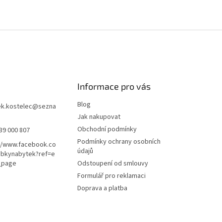
Informace pro vás
Blog
k.kostelec
@
sezna
Jak nakupovat
Obchodní podmínky
39 000 807
Podmínky ochrany osobních
//www.facebook.co
údajů
ubkynabytek?ref=e
_page
Odstoupení od smlouvy
Formulář pro reklamaci
Doprava a platba