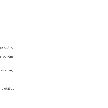
 prázdný,
 a rovném
osti koše,
čne otáčet