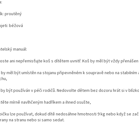
a:
ík: proutěný
ojeti: béžová
atelský manuál:
noste ani nepřemisťujte koš s dítětem uvnitř. Koš by měl být vždy přenášen
š by měl být umístěn na stojanu připevněném k soupravě nebo na stabilním
chu,
 by být používán v péči rodičů. Nedovolte dětem bez dozoru hrát si v blízk
istěte mírně navlhčeným hadříkem a ihned osušte,
rbičku lze používat, dokud dítě nedosáhne hmotnosti 9 kg nebo když se za
trany na stranu nebo si samo sedat.