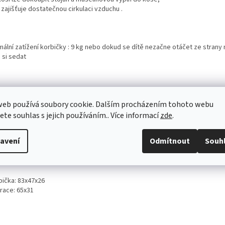
 zajišťuje dostatečnou cirkulaci vzduchu .
mální zatížení korbičky : 9 kg nebo dokud se dítě nezačne otáčet ze strany 
 si sedat
iál a úprava:
web používá soubory cookie. Dalším procházením tohoto webu
ík: proutí
jete souhlas s jejich používáním.. Více informací
zde
.
ojeti: eko kůže
avení
Odmítnout
Souh
trace: polyuretanová pěna, snímatelný polyesterový potah
ěry (cm):
bička: 83x47x26
trace: 65x31