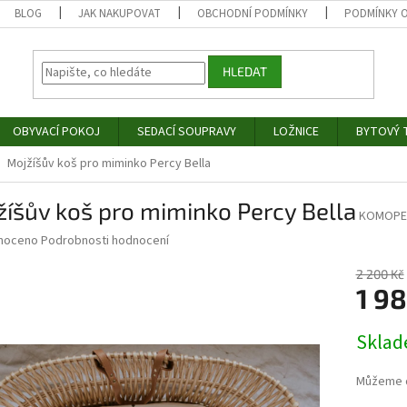
BLOG
JAK NAKUPOVAT
OBCHODNÍ PODMÍNKY
PODMÍNKY 
HLEDAT
OBYVACÍ POKOJ
SEDACÍ SOUPRAVY
LOŽNICE
BYTOVÝ T
Mojžíšův koš pro miminko Percy Bella
íšův koš pro miminko Percy Bella
KOMOPE
né
noceno
Podrobnosti hodnocení
ní
u
2 200 Kč
1 9
Měrná
Skla
cena:
ek.
Můžeme d