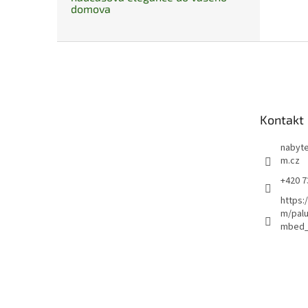
domova
Z
á
p
a
t
Kontakt
í
nabyte
m.cz
+420 7
https:
m/pal
mbed