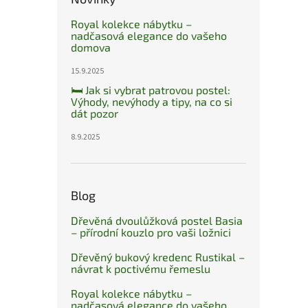
Royal kolekce nábytku –
nadčasová elegance do vašeho
domova
15.9.2025
🛏️ Jak si vybrat patrovou postel:
Výhody, nevýhody a tipy, na co si
dát pozor
8.9.2025
Blog
Dřevěná dvoulůžková postel Basia
– přírodní kouzlo pro vaši ložnici
Dřevěný bukový kredenc Rustikal –
návrat k poctivému řemeslu
Royal kolekce nábytku –
nadčasová elegance do vašeho