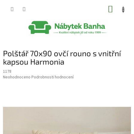
Přejít
NÁKUP
na
obsah
KOŠÍK
Polštář 70x90 ovčí rouno s vnitřní
kapsou Harmonia
1178
Průměrné
Neohodnoceno
Podrobnosti hodnocení
hodnocení
produktu
je
0,0
z
5
hvězdiček.