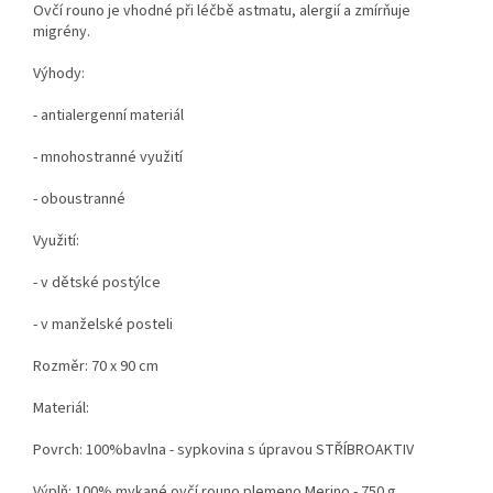
Ovčí rouno je vhodné při léčbě astmatu, alergií a zmírňuje
migrény.
Výhody:
- antialergenní materiál
- mnohostranné využití
- oboustranné
Využití:
- v dětské postýlce
- v manželské posteli
Rozměr: 70 x 90 cm
Materiál:
Povrch: 100%bavlna - sypkovina s úpravou STŘÍBROAKTIV
Výplň: 100% mykané ovčí rouno plemeno Merino - 750 g