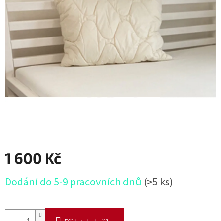
1 600 Kč
Měrná
Dodání do 5-9 pracovních dnů
(>5 ks)
cena: