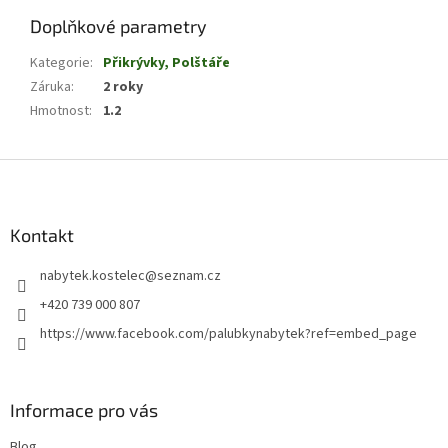
Doplňkové parametry
Kategorie
:
Přikrývky, Polštáře
Záruka
:
2 roky
Hmotnost
:
1.2
Z
á
p
a
Kontakt
t
nabytek.kostelec
@
seznam.cz
í
+420 739 000 807
https://www.facebook.com/palubkynabytek?ref=embed_page
Informace pro vás
Blog