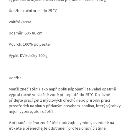
Údržba: ruční praní do 25 °C
vnitřní kapsa
Rozměr: 60 x 80 cm
Povrch: 100% polyester
Výplň: DV kuličky 700 g
Údržba:
Menší znečištění (jako např. polití nápojem) lze velmi opatrně
vyprat ručně ve vlažné vodě při teplotě do 25°C. Do lázně
přidejte prací gel z mýdlových ořechů nebo přírodní prací
prostředek na vlnu s přidaným obsahem lanolinu, který výrobky
nejen vypere, ale i ošetří.
V případě silného znečištění dodržujte symboly uvedené na
etiketě a přenechejte odstranění profesionální čistírně.