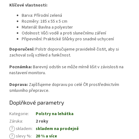
Klíčové vlastnosti:
Barva: Přírodní zelená
Rozměry: 185 x 55 x 5 cm
Materiál: Bavlna a polyester
Odolnost: Vůči vodě a proti slunečnímu záření
Připevnění: Praktické šňůrky pro snadné uchycení
Doporučení:
Polstr doporučujeme pravidelně čistit, aby si
zachoval svůj vzhled a funkčnost.
Poznámka:
Barevný odstín se může mírně lišit v závislosti na
nastavení monitoru.
Doprava:
Zajišťujeme dopravu po celé ČR prostřednictvím
smluvního přepravce.
Doplňkové parametry
Kategorie
:
Polstry na lehátka
Záruka
:
2 roky
?
skladem
:
skladem na prodejně
?
slevy %
:
20 % a více