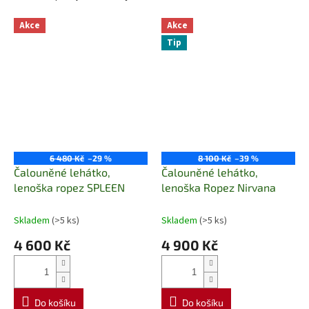
Akce
Akce
Tip
6 480 Kč
–29 %
8 100 Kč
–39 %
Čalouněné lehátko,
Čalouněné lehátko,
lenoška ropez SPLEEN
lenoška Ropez Nirvana
Skladem
(>5 ks)
Skladem
(>5 ks)
4 600 Kč
4 900 Kč
Do košíku
Do košíku