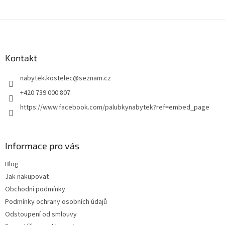
Z
á
p
a
Kontakt
t
nabytek.kostelec
@
seznam.cz
í
+420 739 000 807
https://www.facebook.com/palubkynabytek?ref=embed_page
Informace pro vás
Blog
Jak nakupovat
Obchodní podmínky
Podmínky ochrany osobních údajů
Odstoupení od smlouvy