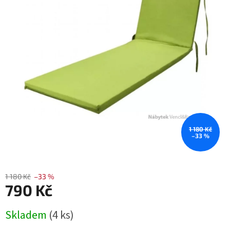
1 180 Kč
–33 %
1 180 Kč
–33 %
790 Kč
Měrná
Skladem
(4 ks)
cena: