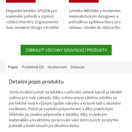
Elegantní lehátko SPLEEN pro
Lehátko NIRVANA s moderním
maximální pohodlí a stylový
minimalistickým designem a
vzhled interiéru. Ergonomický
pohodlnou opěrkou hlavy pro
tvar, moderní design a kvalitní
relaxaci. Ideální do obývacího
provedení. Rozměry: 87 × 62 ×
pokoje, pracovny nebo ložnice.
180 cm.
Rozměry: 90 x 64 x 174 cm.
ZOBRAZIT VŠECHNY SOUVISEJÍCÍ PRODUKTY
Popis
Podobné (3)
Hodnocení
Diskuze
Detailní popis produktu
Tento kvalitní polstr na lehátko v přírodní zelené barvě je ideální
volbou pro vaši zahradu. Díky svému univerzálnímu odstínu se
perfektně hodí k různým typům nábytku a krásně ladí s okolními
rostlinami. Polstr je vyplněn polyesterem a díky praktickým
šňůrkám jej snadno připevníte k lehátku. Díky trvanlivým
materiálům a kvalitnímu zpracování vám tento polstr poskytne
pohodlí a bude sloužit po dlouhou dobu.