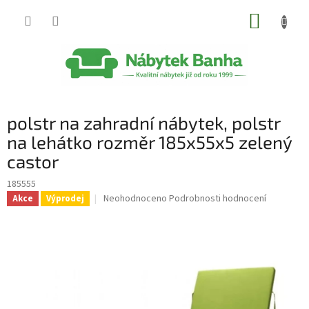
Přejít
NÁKUP
na
obsah
KOŠÍK
polstr na zahradní nábytek, polstr
na lehátko rozměr 185x55x5 zelený
castor
185555
Průměrné
Neohodnoceno
Podrobnosti hodnocení
Akce
Výprodej
hodnocení
produktu
je
0,0
z
5
hvězdiček.