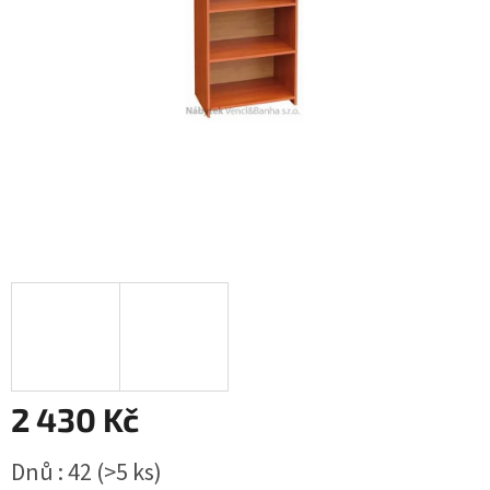
2 430 Kč
Měrná
Dnů : 42
(>5 ks)
cena: