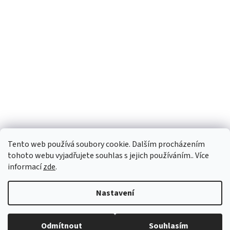
Facebook
Tento web používá soubory cookie. Dalším procházením
tohoto webu vyjadřujete souhlas s jejich používáním.. Více
informací
zde
.
Vytvořil Shoptet
Nastavení
Copyright 2026
Palubky-nabytek.cz
. Všechna práva vyhrazena.
Odmítnout
Souhlasím
Upravit nastavení cookies