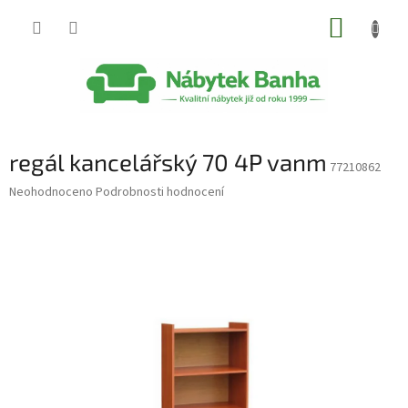
Přejít
NÁKUP
na
obsah
KOŠÍK
regál kancelářský 70 4P vanm
77210862
Průměrné
Neohodnoceno
Podrobnosti hodnocení
hodnocení
produktu
je
0,0
z
5
hvězdiček.