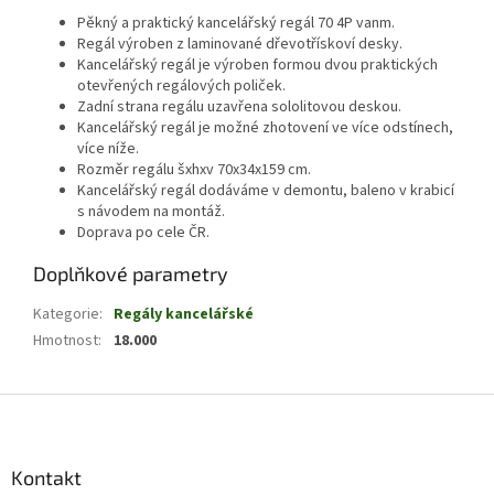
Pěkný a praktický kancelářský regál 70 4P vanm.
Regál výroben z laminované dřevotřískoví desky.
Kancelářský regál je výroben formou dvou praktických
otevřených regálových poliček.
Zadní strana regálu uzavřena sololitovou deskou.
Kancelářský regál je možné zhotovení ve více odstínech,
více níže.
Rozměr regálu šxhxv 70x34x159 cm.
Kancelářský regál dodáváme v demontu, baleno v krabicí
s návodem na montáž.
Doprava po cele ČR.
Doplňkové parametry
Kategorie
:
Regály kancelářské
Hmotnost
:
18.000
Z
á
p
a
Kontakt