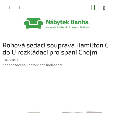
Přejít
NÁKUP
na
obsah
KOŠÍK
Rohová sedací souprava Hamilton C
do U rozkládací pro spaní Chojm
636228024
Průměrné
Neohodnoceno
Podrobnosti hodnocení
hodnocení
produktu
je
0,0
z
5
hvězdiček.