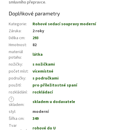
smluvního přepravce.
Doplňkové parametry
Kategorie
:
Rohové sedací soupravy moderní
Záruka
:
2 roky
Délka cm
:
293
Hmotnost
:
82
materiál
látka
potahu
:
nožičky
:
s nožičkami
počet míst
:
vícemístné
područky
:
s područkami
použití
:
pro příležitostné spaní
rozkládání
:
rozkládací
?
skladem u dodavatele
skladem
:
styl
:
moderní
Šířka cm
:
349
Tvar
rohové do U