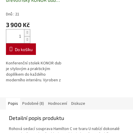
Vanmar
Dnů : 21
3 900 Kč
Do košíku
Konferenční stolek KONOR dub
je stylovým a praktickým
doplňkem do každého
moderního interiéru. Vyroben z
kvalitní dřevotřísky v dekoru
dubu, nabízí stabilní konstrukci a
dlouhou...
Popis
Podobné (8)
Hodnocení
Diskuze
Detailní popis produktu
Rohová sedací souprava Hamilton C ve tvaru U nabízí dokonalé