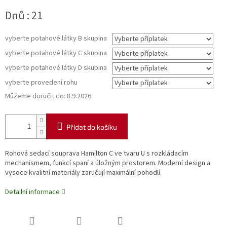
Měrná
Dnů : 21
cena:
vyberte potahové látky B skupina
vyberte potahové látky C skupina
vyberte potahové látky D skupina
vyberte provedení rohu
Můžeme doručit do:
8.9.2026
Přidat do košíku
Rohová sedací souprava Hamilton C ve tvaru U s rozkládacím
mechanismem, funkcí spaní a úložným prostorem. Moderní design a
vysoce kvalitní materiály zaručují maximální pohodlí.
Detailní informace