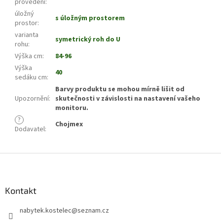
provedení
:
úložný
s úložným prostorem
prostor
:
varianta
symetrický roh do U
rohu
:
Výška cm
:
84-96
Výška
40
sedáku cm
:
Barvy produktu se mohou mírně lišit od
Upozornění
:
skutečnosti v závislosti na nastavení vašeho
monitoru.
?
Chojmex
Dodavatel
:
Z
á
p
a
Kontakt
t
nabytek.kostelec
@
seznam.cz
í