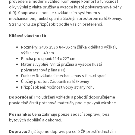
provedení a moderní vzhled. Kombinuje komfort a funkčnost
díky výplni z vlnité pružiny a vysoce husté polyuretanové pěny
(HR). Souprava disponuje rozkládacím systémem s
mechanismem, funkcí spaní a úložným prostorem na lůžkoviny.
Stranu rohu lze přizpůsobit podle vašich preferencí.
Klíčové vlastnosti:
Rozměry: 349 x 293 x 84–96 cm (šířka x délka x výška),
výška sedu: 40 cm
Plocha pro spaní: 114 x 227 cm
Materiál výplně: Vlnitá pružina a vysoce hustá
polyuretanová pěna (HR)
Funkce: Rozkládací mechanismus s funkcí spaní
Úložný prostor: Zásobník na lůžkoviny
Přizpůsobení: Možnost volby strany rohu
Doporučení:
Pro udržení vzhledu a pohodlí doporučujeme
pravidelně čistit potahové materiály podle pokynů výrobce.
Poznámka:
Cena zahrnuje pouze sedací soupravu, bez
bytových doplňků a dekorací.
Doprava:
Zajišťujeme dopravu po celé ČR prostřednictvím