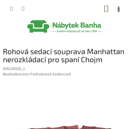
Přejít
NÁKUP
na
obsah
KOŠÍK
Rohová sedací souprava Manhattan
nerozkládací pro spaní Chojm
636228028_1
Průměrné
Neohodnoceno
Podrobnosti hodnocení
hodnocení
produktu
je
0,0
z
5
hvězdiček.