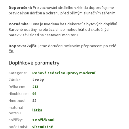
Doporučení:
Pro zachování ideálního vzhledu doporučujeme
pravidelnou údržbu a ochranu před přímým slunečním zářením.
Poznámka:
Cena je uvedena bez dekorací a bytových doplňků.
Barevné odstíny na obrázcích se mohou lišit od skutečných
barev v závislosti na nastavení monitoru.
Doprava:
Zajišťujeme doručení smluvním přepravcem po celé
ČR.
Doplňkové parametry
Kategorie
:
Rohové sedací soupravy moderní
Záruka
:
2 roky
Délka cm
:
213
Hloubka cm
:
96
Hmotnost
:
82
materiál
látka
potahu
:
nožičky
:
s nožičkami
počet míst
:
vícemístné