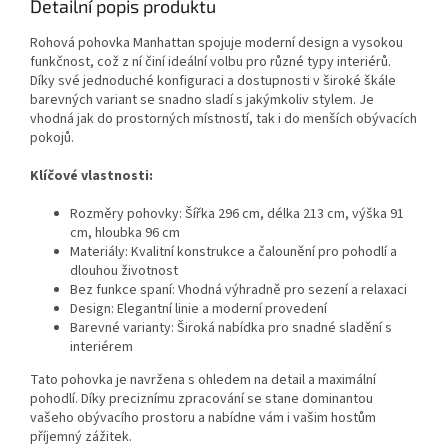
Detailní popis produktu
Rohová pohovka Manhattan spojuje moderní design a vysokou
funkčnost, což z ní činí ideální volbu pro různé typy interiérů.
Díky své jednoduché konfiguraci a dostupnosti v široké škále
barevných variant se snadno sladí s jakýmkoliv stylem. Je
vhodná jak do prostorných místností, tak i do menších obývacích
pokojů.
Klíčové vlastnosti:
Rozměry pohovky: Šířka 296 cm, délka 213 cm, výška 91
cm, hloubka 96 cm
Materiály: Kvalitní konstrukce a čalounění pro pohodlí a
dlouhou životnost
Bez funkce spaní: Vhodná výhradně pro sezení a relaxaci
Design: Elegantní linie a moderní provedení
Barevné varianty: Široká nabídka pro snadné sladění s
interiérem
Tato pohovka je navržena s ohledem na detail a maximální
pohodlí. Díky preciznímu zpracování se stane dominantou
vašeho obývacího prostoru a nabídne vám i vašim hostům
příjemný zážitek.