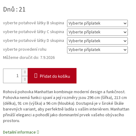
Měrná
Dnů : 21
cena:
vyberte potahové látky B skupina
vyberte potahové látky C skupina
vyberte potahové látky D skupina
vyberte provedení rohu
Můžeme doručit do:
7.9.2026
Přidat do košíku
Rohová pohovka Manhattan kombinuje moderní design a funkčnost.
Pohovka nemá funkci spaní a její rozměry jsou 296 cm (šířka), 213 cm
(délka), 91 cm (výška) a 96 cm (hloubka). Dostupná je v široké škále
barevných variant, aby perfektně ladila s vaším interiérem. Manhattan
přináší eleganci a pohodlí jako dominantní prvek vašeho obývacího
prostoru.
Detailní informace