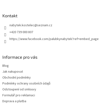
Z
á
p
a
Kontakt
t
nabytek.kostelec
@
seznam.cz
í
+420 739 000 807
https://www.facebook.com/palubkynabytek?ref=embed_page
Informace pro vás
Blog
Jak nakupovat
Obchodní podmínky
Podmínky ochrany osobních údajů
Odstoupení od smlouvy
Formulář pro reklamaci
Doprava a platba