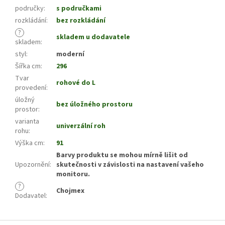
područky
:
s područkami
rozkládání
:
bez rozkládání
?
skladem u dodavatele
skladem
:
styl
:
moderní
Šířka cm
:
296
Tvar
rohové do L
provedení
:
úložný
bez úložného prostoru
prostor
:
varianta
univerzální roh
rohu
:
Výška cm
:
91
Barvy produktu se mohou mírně lišit od
Upozornění
:
skutečnosti v závislosti na nastavení vašeho
monitoru.
?
Chojmex
Dodavatel
: