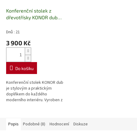
Konferenční stolek z
dřevotřísky KONOR dub
Vanmar
Dnů : 21
3 900 Kč
Do košíku
Konferenční stolek KONOR dub
je stylovým a praktickým
doplňkem do každého
moderního interiéru. Vyroben z
kvalitní dřevotřísky v dekoru
dubu, nabízí stabilní konstrukci a
dlouhou...
Popis
Podobné (8)
Hodnocení
Diskuze