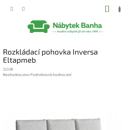
Přejít
NÁKUP
na
obsah
KOŠÍK
Rozkládací pohovka Inversa
Eltapmeb
21108
Průměrné
Neohodnoceno
Podrobnosti hodnocení
hodnocení
produktu
je
0,0
z
5
hvězdiček.