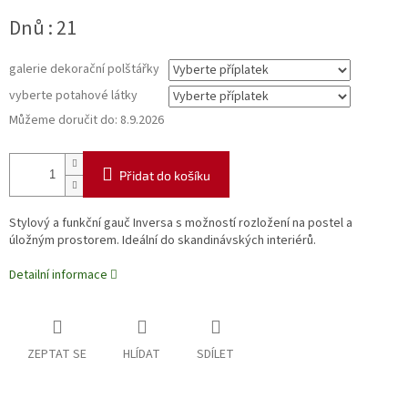
Měrná
Dnů : 21
cena:
galerie dekorační polštářky
vyberte potahové látky
Můžeme doručit do:
8.9.2026
Přidat do košíku
Stylový a funkční gauč Inversa s možností rozložení na postel a
úložným prostorem. Ideální do skandinávských interiérů.
Detailní informace
ZEPTAT SE
HLÍDAT
SDÍLET