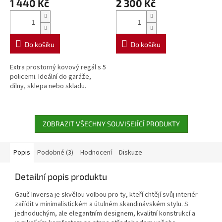
1 440 Kč
2 300 Kč
Do košíku
Do košíku
Extra prostorný kovový regál s 5
policemi. Ideální do garáže,
dílny, sklepa nebo skladu.
ZOBRAZIT VŠECHNY SOUVISEJÍCÍ PRODUKTY
Popis
Podobné (3)
Hodnocení
Diskuze
Detailní popis produktu
Gauč Inversa je skvělou volbou pro ty, kteří chtějí svůj interiér
zařídit v minimalistickém a útulném skandinávském stylu. S
jednoduchým, ale elegantním designem, kvalitní konstrukcí a