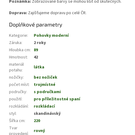
Poznámka:
Zobrazované barvy se mohou lišit od skutečných.
Doprava:
Zajišťujeme dopravu po celé ČR.
Doplňkové parametry
Kategorie
:
Pohovky moderní
Záruka
:
2 roky
Hloubka cm
:
89
Hmotnost
:
42
materiál
látka
potahu
:
nožičky
:
bez nožiček
počet míst
:
trojmístné
područky
:
s područkami
použití
:
pro příležitostné spaní
rozkládání
:
rozkládací
styl
:
skandinávský
Šířka cm
:
220
Tvar
rovný
provedení
: