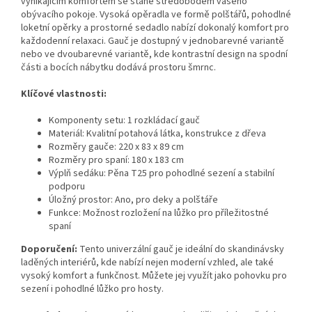
vynikajícím komfortem se stane středobodem vašeho
obývacího pokoje. Vysoká opěradla ve formě polštářů, pohodlné
loketní opěrky a prostorné sedadlo nabízí dokonalý komfort pro
každodenní relaxaci. Gauč je dostupný v jednobarevné variantě
nebo ve dvoubarevné variantě, kde kontrastní design na spodní
části a bocích nábytku dodává prostoru šmrnc.
Klíčové vlastnosti:
Komponenty setu: 1 rozkládací gauč
Materiál: Kvalitní potahová látka, konstrukce z dřeva
Rozměry gauče: 220 x 83 x 89 cm
Rozměry pro spaní: 180 x 183 cm
Výplň sedáku: Pěna T25 pro pohodlné sezení a stabilní
podporu
Úložný prostor: Ano, pro deky a polštáře
Funkce: Možnost rozložení na lůžko pro příležitostné
spaní
Doporučení:
Tento univerzální gauč je ideální do skandinávsky
laděných interiérů, kde nabízí nejen moderní vzhled, ale také
vysoký komfort a funkčnost. Můžete jej využít jako pohovku pro
sezení i pohodlné lůžko pro hosty.