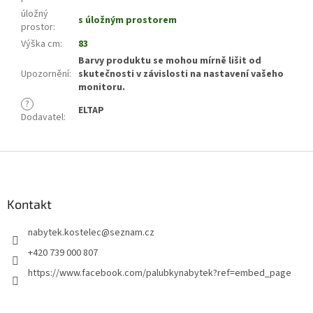
úložný
s úložným prostorem
prostor
:
Výška cm
:
83
Barvy produktu se mohou mírně lišit od
Upozornění
:
skutečnosti v závislosti na nastavení vašeho
monitoru.
?
ELTAP
Dodavatel
:
Z
á
p
a
Kontakt
t
nabytek.kostelec
@
seznam.cz
í
+420 739 000 807
https://www.facebook.com/palubkynabytek?ref=embed_page