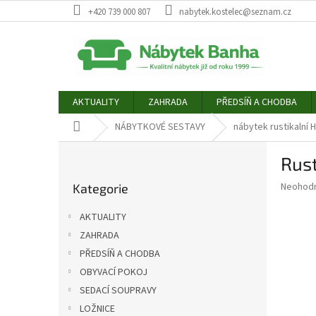
Přejít
+420 739 000 807
nabytek.kostelec@seznam.cz
na
obsah
AKTUALITY
ZAHRADA
PŘEDSÍŇ A CHODBA
Domů
NÁBYTKOVÉ SESTAVY
nábytek rustikalní 
P
Rust
o
Přeskočit
s
Průměr
Neohod
Kategorie
kategorie
t
hodnoce
r
produkt
AKTUALITY
a
je
ZAHRADA
0,0
n
z
PŘEDSÍŇ A CHODBA
n
5
í
OBYVACÍ POKOJ
hvězdič
p
SEDACÍ SOUPRAVY
a
LOŽNICE