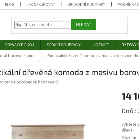
BLOG
JAK NAKUPOVAT
OBCHODNÍ PODMÍNKY
PODMÍNKY 
HLEDAT
OBYVACÍ POKOJ
SEDACÍ SOUPRAVY
LOŽNICE
BYTOVÝ T
Horál borovice jandr
Rustikální dřevěná komoda z masivu borovice Ho
ikální dřevěná komoda z masivu borov
né
noceno
Podrobnosti hodnocení
ní
14 
u
Měrná
Dnů : 
cena:
ek.
vyberte 
dřeva
Můžeme d