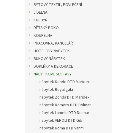
n
BYTOVÝ TEXTIL, POVLEČENÍ
e
JÍDELNA
l
KUCHYŇ
DĚTSKÝ POKOJ
KOUPELNA
PRACOVNA, KANCELÁŘ
HOTELOVÝ NÁBYTEK
BUKOVÝ NÁBYTEK
DOPLŇKY A DEKORACE
NÁBYTKOVÉ SESTAVY
nábytek Kendo DTD Maridex
nábytek Royal gala
nábytek Zonda DTD Maridex
nábytek Romero DTD Dolmar
nábytek Lamelo DTD Dolmar
nábytek VEROLI DTD Gib
nábytek Roma DTD Vanm