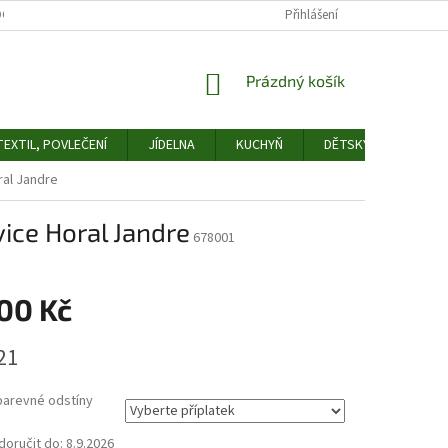
OCHRANY OSOBNÍCH ÚDAJŮ
ODSTOUPENÍ OD SMLOUVY
Přihlášení
FORMULÁŘ 
NÁKUPNÍ
Prázdný košík
KOŠÍK
EXTIL, POVLEČENÍ
JÍDELNA
KUCHYŇ
DĚTSKÝ POKOJ
ral Jandre
ice Horal Jandre
678001
100 Kč
21
barevné odstíny
oručit do:
8.9.2026