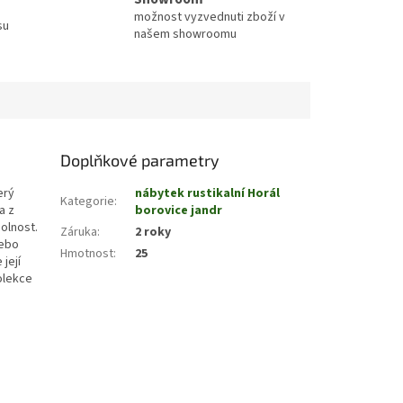
možnost vyzvednuti zboží v
su
našem showroomu
Doplňkové parametry
erý
nábytek rustikalní Horál
Kategorie
:
a z
borovice jandr
olnost.
Záruka
:
2 roky
nebo
Hmotnost
:
25
její
kolekce