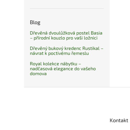
Blog
Dřevěná dvoulůžková postel Basia
– přírodní kouzlo pro vaši ložnici
Dřevěný bukový kredenc Rustikal –
návrat k poctivému řemeslu
Royal kolekce nábytku –
nadčasová elegance do vašeho
domova
Z
á
p
a
t
Kontakt
í