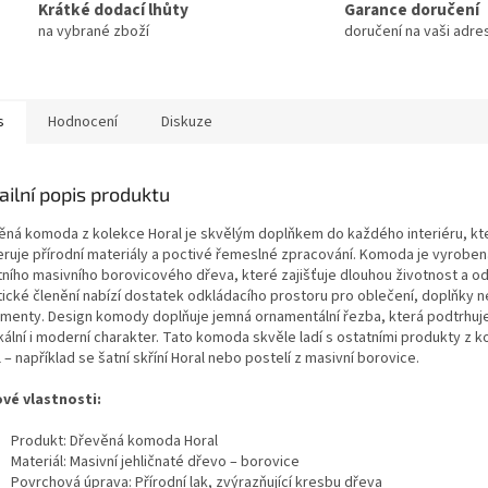
Krátké dodací lhůty
Garance doručení
na vybrané zboží
doručení na vaši adre
s
Hodnocení
Diskuze
ailní popis produktu
ěná komoda z kolekce Horal je skvělým doplňkem do každého interiéru, kt
eruje přírodní materiály a poctivé řemeslné zpracování. Komoda je vyroben
itního masivního borovicového dřeva, které zajišťuje dlouhou životnost a od
tické členění nabízí dostatek odkládacího prostoru pro oblečení, doplňky 
menty. Design komody doplňuje jemná ornamentální řezba, která podtrhuje 
kální i moderní charakter. Tato komoda skvěle ladí s ostatními produkty z 
l
– například se
šatní skříní Horal
nebo
postelí z masivní borovice
.
ové vlastnosti:
Produkt: Dřevěná komoda Horal
Materiál: Masivní jehličnaté dřevo – borovice
Povrchová úprava: Přírodní lak, zvýrazňující kresbu dřeva