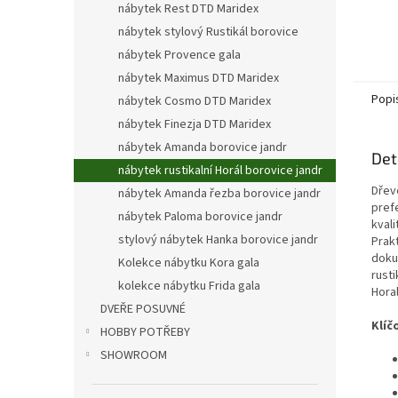
nábytek Rest DTD Maridex
nábytek stylový Rustikál borovice
nábytek Provence gala
nábytek Maximus DTD Maridex
Popi
nábytek Cosmo DTD Maridex
nábytek Finezja DTD Maridex
nábytek Amanda borovice jandr
Det
nábytek rustikalní Horál borovice jandr
Dřev
nábytek Amanda řezba borovice jandr
pref
nábytek Paloma borovice jandr
kval
stylový nábytek Hanka borovice jandr
Prak
doku
Kolekce nábytku Kora gala
rusti
kolekce nábytku Frida gala
Hora
DVEŘE POSUVNÉ
Klíč
HOBBY POTŘEBY
SHOWROOM