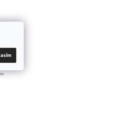
sy z
eho
lasím
Zboží je
ím