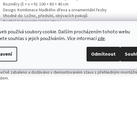
Rozměry (š × v × h): 100 × 80 × 40 cm
Design: Kombinace hladkého dřeva a ornamentální řezby
Vhodné do: Ložnic, předsíní, obývacích pokojů
Dodání: V demontovaném stavu
web používá soubory cookie. Dalším procházením tohoto webu
oručení:
Pro sjednocený vzhled interiéru doporučujeme sladit s dalšími ku
kce Horal
, jako je
noční stolek Horal
nebo prostorná
šatní skříň Horal
.
jete souhlas s jejich používáním.. Více informací
zde
.
námka:
Barevné odstíny se mohou lehce lišit v závislosti na nastavení vaš
avení
Odmítnout
Souh
oru. Každý kus je originál díky přírodnímu materiálu a ručnímu opracování.
rava:
Doprava je zajištěna smluvním přepravcem po celé České republice. 
ečně zabaleno a dodáváno v demontovaném stavu s přehledným montážn
dem.