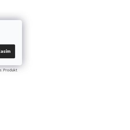
nátěrem
oručujeme
lasím
i na
e. Produkt