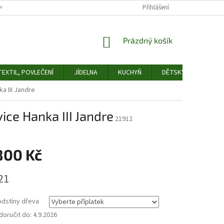
OCHRANY OSOBNÍCH ÚDAJŮ
ODSTOUPENÍ OD SMLOUVY
Přihlášení
FORMULÁŘ 
NÁKUPNÍ
Prázdný košík
KOŠÍK
EXTIL, POVLEČENÍ
JÍDELNA
KUCHYŇ
DĚTSKÝ POKOJ
a III Jandre
ice Hanka III Jandre
21912
800 Kč
21
odstíny dřeva
oručit do:
4.9.2026