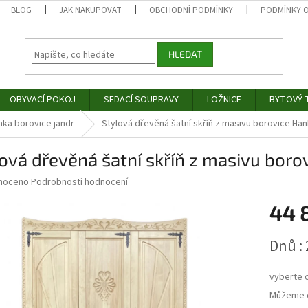
BLOG
JAK NAKUPOVAT
OBCHODNÍ PODMÍNKY
PODMÍNKY 
HLEDAT
OBYVACÍ POKOJ
SEDACÍ SOUPRAVY
LOŽNICE
BYTOVÝ T
nka borovice jandr
Stylová dřevěná šatní skříň z masivu borovice Hank
ová dřevěná šatní skříň z masivu borov
né
noceno
Podrobnosti hodnocení
ní
44 
u
Měrná
Dnů : 
cena:
ek.
vyberte 
Můžeme d