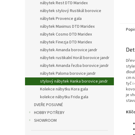
nábytek Rest DTD Maridex
nábytek stylový Rustikál borovice
nábytek Provence gala
nábytek Maximus DTD Maridex
Popi
nábytek Cosmo DTD Maridex
nábytek Finezja DTD Maridex
Det
nábytek Amanda borovice jandr
nábytek rustikalní Horál borovice jandr
Dřev
nábytek Amanda řezba borovice jandr
styl
dlouh
nábytek Paloma borovice jandr
cm n
stylový nábytek Hanka borovice jandr
tyč i
Kolekce nábytku Kora gala
kovo
je v
kolekce nábytku Frida gala
stav
DVEŘE POSUVNÉ
Klíč
HOBBY POTŘEBY
SHOWROOM