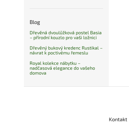
Blog
Dřevěná dvoulůžková postel Basia
– přírodní kouzlo pro vaši ložnici
Dřevěný bukový kredenc Rustikal –
návrat k poctivému řemeslu
Royal kolekce nábytku –
nadčasová elegance do vašeho
domova
Z
á
p
a
t
Kontakt
í