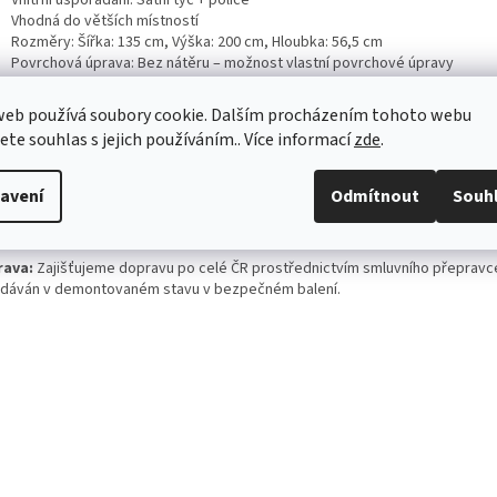
Vnitřní uspořádání: Šatní tyč + police
Vhodná do větších místností
Rozměry: Šířka: 135 cm, Výška: 200 cm, Hloubka: 56,5 cm
Povrchová úprava: Bez nátěru – možnost vlastní povrchové úpravy
Styl: Rustikální, venkovský, vintage
web používá soubory cookie. Dalším procházením tohoto webu
oručení:
Před použitím doporučujeme dřevo ošetřit vhodným ochranným 
jete souhlas s jejich používáním.. Více informací
zde
.
zachování přirozeného vzhledu a delší životnost. Pro sladěný interiér dop
oupit
další kousky nábytku z
kolekce Hanka
.
avení
Odmítnout
Souh
námka:
Barvy a kresba dřeva se mohou mírně lišit od vyobrazení v závislost
ozených vlastnostech materiálu.
rava:
Zajišťujeme dopravu po celé ČR prostřednictvím smluvního přepravc
odáván v demontovaném stavu v bezpečném balení.