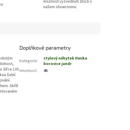
možnost vyzvednuti zboží v
su
našem showroomu
Doplňkové parametry
osobitým
stylový nábytek Hanka
Kategorie
:
dolnost,
borovice jandr
 o šířce 135
Hmotnost
:
45
kou šatní
inální
chem. Skříň
montovaném