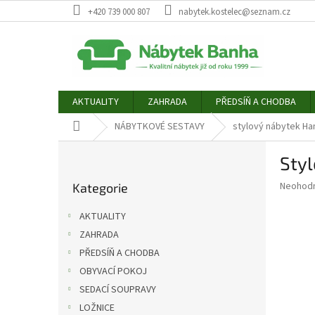
Přejít
+420 739 000 807
nabytek.kostelec@seznam.cz
na
obsah
AKTUALITY
ZAHRADA
PŘEDSÍŇ A CHODBA
Domů
NÁBYTKOVÉ SESTAVY
stylový nábytek Ha
P
Styl
o
Přeskočit
s
Průměr
Neohod
Kategorie
kategorie
t
hodnoce
r
produkt
AKTUALITY
a
je
ZAHRADA
0,0
n
z
PŘEDSÍŇ A CHODBA
n
5
í
OBYVACÍ POKOJ
hvězdič
p
SEDACÍ SOUPRAVY
a
LOŽNICE