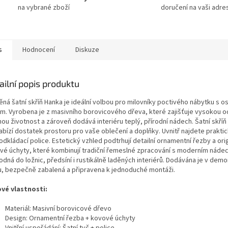
na vybrané zboží
doručení na vaši adre
s
Hodnocení
Diskuze
ailní popis produktu
ěná šatní skříň Hanka je ideální volbou pro milovníky poctivého nábytku s 
em. Vyrobena je z masivního borovicového dřeva, které zajišťuje vysokou o
ou životnost a zároveň dodává interiéru teplý, přírodní nádech. Šatní skříň
abízí dostatek prostoru pro vaše oblečení a doplňky. Uvnitř najdete praktic
 odkládací police. Estetický vzhled podtrhují detailní ornamentní řezby a orig
vé úchyty, které kombinují tradiční řemeslné zpracování s moderním náde
hodná do ložnic, předsíní i rustikálně laděných interiérů. Dodávána je v de
u, bezpečně zabalená a připravena k jednoduché montáži.
ové vlastnosti:
Materiál: Masivní borovicové dřevo
Design: Ornamentní řezba + kovové úchyty