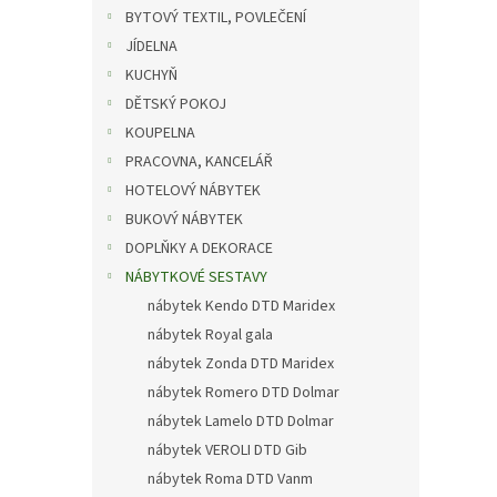
n
BYTOVÝ TEXTIL, POVLEČENÍ
e
JÍDELNA
l
KUCHYŇ
DĚTSKÝ POKOJ
KOUPELNA
PRACOVNA, KANCELÁŘ
HOTELOVÝ NÁBYTEK
BUKOVÝ NÁBYTEK
DOPLŇKY A DEKORACE
NÁBYTKOVÉ SESTAVY
nábytek Kendo DTD Maridex
nábytek Royal gala
nábytek Zonda DTD Maridex
nábytek Romero DTD Dolmar
nábytek Lamelo DTD Dolmar
nábytek VEROLI DTD Gib
nábytek Roma DTD Vanm