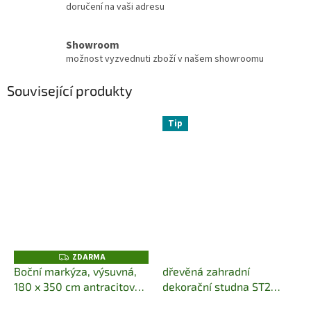
doručení na vaši adresu
Showroom
možnost vyzvednuti zboží v našem showroomu
Související produkty
Tip
ZDARMA
Z
D
Boční markýza, výsuvná,
dřevěná zahradní
A
180 x 350 cm antracitová
dekorační studna ST2
R
M
Song
pr.40 jandr
A