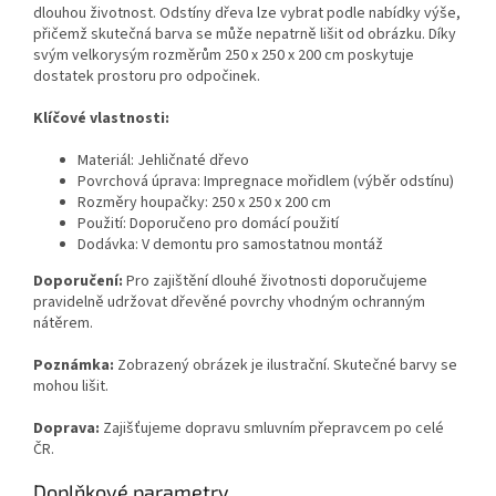
dlouhou životnost. Odstíny dřeva lze vybrat podle nabídky výše,
přičemž skutečná barva se může nepatrně lišit od obrázku. Díky
svým velkorysým rozměrům 250 x 250 x 200 cm poskytuje
dostatek prostoru pro odpočinek.
Klíčové vlastnosti:
Materiál: Jehličnaté dřevo
Povrchová úprava: Impregnace mořidlem (výběr odstínu)
Rozměry houpačky: 250 x 250 x 200 cm
Použití: Doporučeno pro domácí použití
Dodávka: V demontu pro samostatnou montáž
Doporučení:
Pro zajištění dlouhé životnosti doporučujeme
pravidelně udržovat dřevěné povrchy vhodným ochranným
nátěrem.
Poznámka:
Zobrazený obrázek je ilustrační. Skutečné barvy se
mohou lišit.
Doprava:
Zajišťujeme dopravu smluvním přepravcem po celé
ČR.
Doplňkové parametry