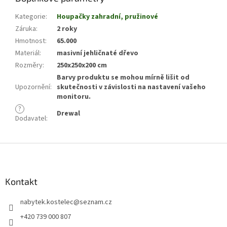
Kategorie
:
Houpačky zahradní, pružinové
Záruka
:
2 roky
Hmotnost
:
65.000
Materiál
:
masivní jehličnaté dřevo
Rozměry
:
250x250x200 cm
Barvy produktu se mohou mírně lišit od
Upozornění
:
skutečnosti v závislosti na nastavení vašeho
monitoru.
?
Drewal
Dodavatel
:
Z
á
p
a
Kontakt
t
nabytek.kostelec
@
seznam.cz
í
+420 739 000 807