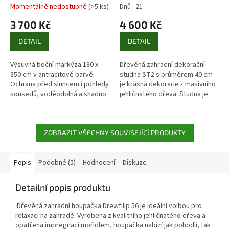
Momentálně nedostupné
(>5 ks)
Dnů : 21
3 700 Kč
4 600 Kč
DETAIL
DETAIL
Výsuvná boční markýza 180 x
Dřevěná zahradní dekorační
350 cm v antracitové barvě.
studna ST2 s průměrem 40 cm
Ochrana před sluncem i pohledy
je krásná dekorace z masivního
sousedů, voděodolná a snadno
jehličnatého dřeva. Studna je
montovatelná. Ideální na balkon,
ošetřena impregnací mořidlem
terasu či zahradu....
a dodávána částečně
smontovaná.
ZOBRAZIT VŠECHNY SOUVISEJÍCÍ PRODUKTY
Popis
Podobné (5)
Hodnocení
Diskuze
Detailní popis produktu
Dřevěná zahradní houpačka Drewfilip 56 je ideální volbou pro
relaxaci na zahradě. Vyrobena z kvalitního jehličnatého dřeva a
opatřena impregnací mořidlem, houpačka nabízí jak pohodlí, tak