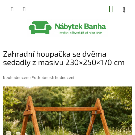
Přejít
NÁKUP
na
obsah
KOŠÍK
Zahradní houpačka se dvěma
sedadly z masivu 230×250×170 cm
Průměrné
Neohodnoceno
Podrobnosti hodnocení
hodnocení
produktu
je
0,0
z
5
hvězdiček.