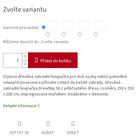
Měrná
Zvolte variantu
cena:
barevné provedení
Můžeme doručit do:
Zvolte variantu
Přidat do košíku
Stylová dřevěná zahradní houpačka pro dvě osoby nabízí pohodlné
relaxační posezení a přírodní vzhled do každé zahrady. Dřevěná
zahradní houpačka Drewfilip 56 z jehličnatého dřeva, rozměry 250 x 250
x 200 cm, impregnovaná mořidlem. Dodáváme v demontu.
Detailní informace
ZEPTAT SE
HLÍDAT
SDÍLET