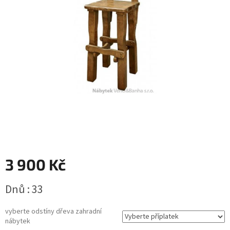
3 900 Kč
Měrná
Dnů : 33
cena:
vyberte odstíny dřeva zahradní
nábytek