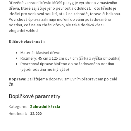
Dřevěné zahradní křeslo MO99 pacyg je vyrobeno z masivního
dřeva, které zajišťuje jeho pevnost a odolnost. Toto křeslo je
ideální pro venkovní použití, ať už na zahradě, terase či balkonu.
Povrchová úprava zahrnuje moření do vámi požadovaného
odstínu, což nejen chrání dřevo, ale také dodává křeslu
elegantní vzhled.
Klíčové vlastnosti:
Materiál: Masivní dřevo
Rozměry: 45 cm x 125 cm x 54 cm (šířka x výška x hloubka)
Povrchová úprava: Mořeno do požadovaného odstínu
(výběr odstínu možný výše)
Doprava:
Zajišťujeme dopravu smluvním přepravcem po celé
ČR.
Doplňkové parametry
Kategorie
:
Zahradní křesla
Hmotnost
:
12.000
Z