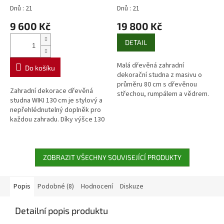
| rustikální zahradní
dřevo
Dnů : 21
Dnů : 21
dekorace
9 600 Kč
19 800 Kč
DETAIL
Malá dřevěná zahradní
Do košíku
dekorační studna z masivu o
průměru 80 cm s dřevěnou
Zahradní dekorace dřevěná
střechou, rumpálem a vědrem.
studna WIKI 130 cm je stylový a
Ideální do menších zahrad.
nepřehlédnutelný doplněk pro
Stylová dřevěná zahradní
každou zahradu. Díky výšce 130
dekorační studna o...
cm působí jako dominantní
prvek, který krásně vynikne u...
ZOBRAZIT VŠECHNY SOUVISEJÍCÍ PRODUKTY
Popis
Podobné (8)
Hodnocení
Diskuze
Detailní popis produktu