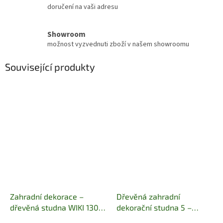
doručení na vaši adresu
Showroom
možnost vyzvednuti zboží v našem showroomu
Související produkty
Zahradní dekorace –
Dřevěná zahradní
dřevěná studna WIKI 130
dekorační studna 5 –
cm
130 cm | masivní dřevo
průměr 80 cm, masivní