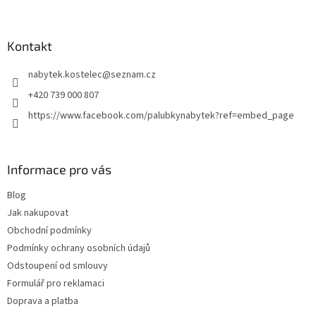
á
p
a
Kontakt
t
nabytek.kostelec
@
seznam.cz
í
+420 739 000 807
https://www.facebook.com/palubkynabytek?ref=embed_page
Informace pro vás
Blog
Jak nakupovat
Obchodní podmínky
Podmínky ochrany osobních údajů
Odstoupení od smlouvy
Formulář pro reklamaci
Doprava a platba