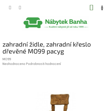
Přejít
NÁKUP
na
obsah
KOŠÍK
zahradní židle, zahradní křeslo
dřevěné MO99 pacyg
MO99
Průměrné
Neohodnoceno
Podrobnosti hodnocení
hodnocení
produktu
je
0,0
z
5
hvězdiček.