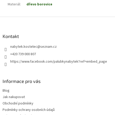
Materiál
:
dřevo borovice
Z
á
p
a
Kontakt
t
nabytek.kostelec
@
seznam.cz
í
+420 739 000 807
https://www.facebook.com/palubkynabytek?ref=embed_page
Informace pro vás
Blog
Jak nakupovat
Obchodní podmínky
Podmínky ochrany osobních údajů