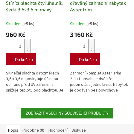
Stínící plachta čtyřúhelník,
dřevěný zahradní nábytek
R
M
šedá 3,6x3,6 m maxy
Aster trim
A
Skladem
(>5 ks)
Skladem
(>5 ks)
960 Kč
3 160 Kč
Do košíku
Do košíku
Sluneční plachta o rozměrech
Zahradní komplet Aster Trim
3,6 x 3,6 m poskytuje účinnou
2+1+1 obsahuje dvě křesla,
ochranu před UV zářením a
jeden stůl a jednu lavici. Nábytek
snižuje teplotu pod plachtou. Je
je dodáván bez povrchové
vyrobena z voděodolného
úpravy. Doprava po celé ČR.
materiálu, který rychle schne a...
ZOBRAZIT VŠECHNY SOUVISEJÍCÍ PRODUKTY
Popis
Podobné (8)
Hodnocení
Diskuze