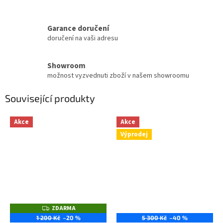
Garance doručení
doručení na vaši adresu
Showroom
možnost vyzvednuti zboží v našem showroomu
Související produkty
Akce
Akce
Výprodej
ZDARMA
Z
D
1 200 Kč
–20 %
5 300 Kč
–40 %
A