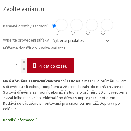
Měrná
Zvolte variantu
cena:
barevné odstíny zahradní
Vyberte provedení stříšky
Můžeme doručit do:
Zvolte variantu
Přidat do košíku
Malá
dřevěná zahradní dekorační studna
z masivu o průměru 80 cm
s dřevěnou střechou, rumpálem a vědrem. Ideální do menších zahrad.
Stylová dřevěná zahradní dekorační studna o průměru 80 cm, vyrobená
z kvalitního masivního jehličnatého dřeva s impregnací mořidlem.
Dodává se částečně smontovaná pro snadnou montáž. Doprava po
celé ČR.
Detailní informace