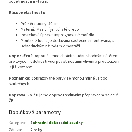
povětrnostním vlivům.
Klíčové vlastnosti:
Průměr studny: 80 cm
Materiál: Masivní jehličnaté dřevo
Povrchová úprava: Impregnované mořidlo
Montáž: Studna je dodávána částečně smontovaná, s
jednoduchým návodem k montáži
Doporučení:
Doporučujeme chránit studnu vhodným nátěrem
pro zvýšení odolnosti vůči povětrnostním vlivům a prodloužení
její životnosti.
Poznámka:
Zobrazované barvy se mohou mírně lišit od
skutečných.
Doprava:
Zajišťujeme dopravu smluvním přepravcem po celé
ČR.
Doplňkové parametry
Kategorie
:
Zahradní dekorační studny
Záruka
:
2 roky