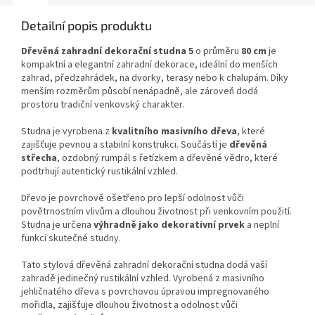
Detailní popis produktu
Dřevěná zahradní dekorační studna 5
o průměru
80 cm
je
kompaktní a elegantní zahradní dekorace, ideální do menších
zahrad, předzahrádek, na dvorky, terasy nebo k chalupám. Díky
menším rozměrům působí nenápadně, ale zároveň dodá
prostoru tradiční venkovský charakter.
Studna je vyrobena z
kvalitního masivního dřeva
, které
zajišťuje pevnou a stabilní konstrukci. Součástí je
dřevěná
střecha
, ozdobný rumpál s řetízkem a dřevěné vědro, které
podtrhují autentický rustikální vzhled.
Dřevo je povrchově ošetřeno pro lepší odolnost vůči
povětrnostním vlivům a dlouhou životnost při venkovním použití.
Studna je určena
výhradně jako dekorativní prvek
a neplní
funkci skutečné studny.
Tato stylová dřevěná zahradní dekorační studna dodá vaší
zahradě jedinečný rustikální vzhled. Vyrobená z masivního
jehličnatého dřeva s povrchovou úpravou impregnovaného
mořidla, zajišťuje dlouhou životnost a odolnost vůči