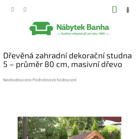
Přejít
NÁKUP
na
obsah
KOŠÍK
Dřevěná zahradní dekorační studna
5 – průměr 80 cm, masivní dřevo
Průměrné
Neohodnoceno
Podrobnosti hodnocení
hodnocení
produktu
je
0,0
z
5
hvězdiček.