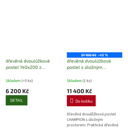
ložnic....
21 100 Kč
–45 %
dřevěná dvoulůžková
dřevěná dvoulůžková
postel 140x200 z
postel s úložným
masivního dřeva LK105
prostorem Champion
chalup
Skladem
(>5 ks)
Skladem
(1 ks)
6 200 Kč
11 400 Kč
DETAIL
Do košíku
Dřevěná dvoulůžková postel
CHAMPION s úložným
prostorem. Praktická dřevěná