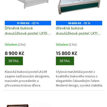
p
r
o
d
u
11 700 Kč
–23 %
18 600 Kč
–15 %
k
Dřevěná buková
dřevěná buková
t
dvoulůžková postel LK109
dvoulůžková postel LK114
ů
Pacyg buk biel 140x200
pacyg
skladem
Skladem
(2 ks)
Skladem
(1 ks)
8 900 Kč
15 800 Kč
DETAIL
DETAIL
Klasická buková postel LK109
Stylová manželská postel z
zaujme nadčasovým designem,
kvalitního bukového masivu s
masivním provedením a
elegantním čalouněným čelem.
přirozenou krásou dřeva.
Moderní design, vysoká stabilita
Spojuje eleganci, funkčnost a
a dlouhá životnost. Ideální pro
dlouhou životnost – ideální
ložnice s důrazem na...
volba pro...