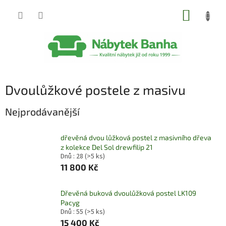
Přejít
NÁKUP
na
obsah
KOŠÍK
Dvoulůžkové postele z masivu
Nejprodávanější
dřevěná dvou lůžková postel z masivního dřeva
z kolekce Del Sol drewfilip 21
Dnů : 28
(>5 ks)
11 800 Kč
Dřevěná buková dvoulůžková postel LK109
Pacyg
Dnů : 55
(>5 ks)
15 400 Kč