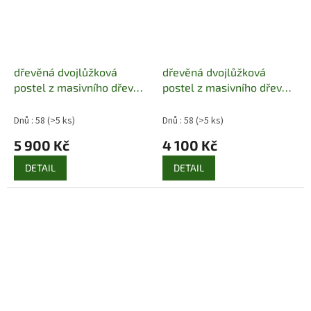
dřevěná dvojlůžková
dřevěná dvojlůžková
postel z masivního dřeva
postel z masivního dřeva
borovice LK116 pacyg
borovice LK117 pacyg
Dnů : 58
(>5 ks)
Dnů : 58
(>5 ks)
5 900 Kč
4 100 Kč
DETAIL
DETAIL