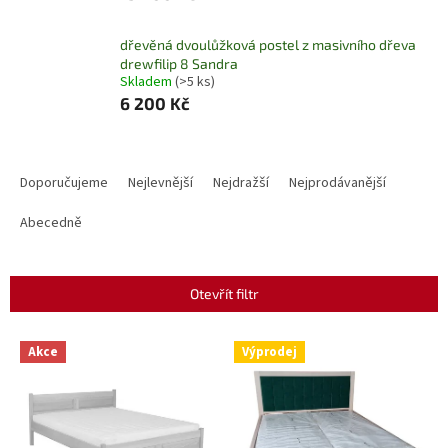
dřevěná dvoulůžková postel z masivního dřeva
drewfilip 8 Sandra
Skladem
(>5 ks)
6 200 Kč
Ř
a
Doporučujeme
Nejlevnější
Nejdražší
Nejprodávanější
z
e
Abecedně
n
í
p
Otevřít filtr
r
o
V
Akce
Výprodej
d
ý
u
p
k
i
t
s
ů