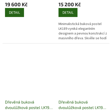
19 600 Kč
15 200 Kč
DETAIL
DETAIL
Minimalistická buková postel
LK189 vyniká elegantním
designem a pevnou konstrukcí z
masivního dřeva. Skvěle se hodí
do moderních i klasických
interiérů. Cena bez roštu a
matrace.
Dřevěná buková
Dřevěná buková
dvoulůžková postel LK191
dvoulůžková postel LK192