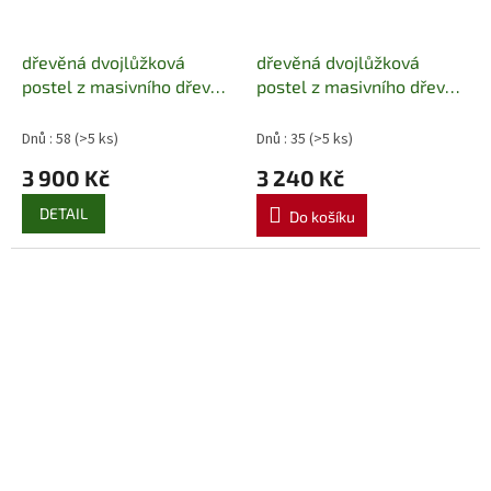
dřevěná dvojlůžková
dřevěná dvojlůžková
postel z masivního dřeva
postel z masivního dřeva
borovice LK118 pacyg
Euro maxidre
Dnů : 58
(>5 ks)
Dnů : 35
(>5 ks)
3 900 Kč
3 240 Kč
DETAIL
Do košíku