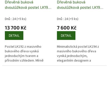
Dřevěná buková
Dřevěná buková
dvoulůžková postel LK192
dvoulůžková postel LK194
Pacyg
Pacyg
Dnů : 24
(>5 ks)
Dnů : 24
(>5 ks)
13 700 Kč
7 600 Kč
DETAIL
DETAIL
Postel LK192 z masivního
Minimalistická postel LK194 z
bukového dřeva vyniká
masivního bukového dřeva
jednoduchým tvarem a
vyniká jednoduchým,
přírodním vzhledem. Mírně
elegantním designem a
nakloněné čelo zvyšuje pohodlí,
kvalitním zpracováním. Ideální
ekologický lak chrání povrch.
volba pro moderní ložnici.
Cena bez matrace a...