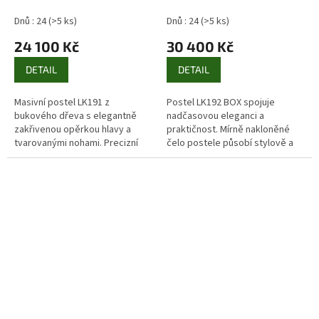
Pacyg
BOX Pacyg
Dnů : 24
(>5 ks)
Dnů : 24
(>5 ks)
24 100 Kč
30 400 Kč
DETAIL
DETAIL
Masivní postel LK191 z
Postel LK192 BOX spojuje
bukového dřeva s elegantně
nadčasovou eleganci a
zakřivenou opěrkou hlavy a
praktičnost. Mírně nakloněné
tvarovanými nohami. Precizní
čelo postele působí stylově a
české zpracování.
zároveň poskytuje pohodlí při
opírání. Konstrukce z masivního
bukového...