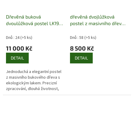
Dřevěná buková
dřevěná dvojlůžková
dvoulůžková postel LK198
postel z masivního dřeva
Pacyg
borovice LK102 pacyg
Dnů : 24
(>5 ks)
Dnů : 58
(>5 ks)
11 000 Kč
8 500 Kč
DETAIL
DETAIL
Jednoduchá a elegantní postel
z masivního bukového dřeva s
ekologickým lakem. Precizní
zpracování, dlouhá životnost,
přírodní vzhled. Česká výroba.