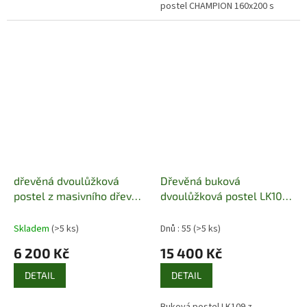
postel CHAMPION 160x200 s
úložným prostorem. Pevná
konstrukce z masivu, ideální pro
každou...
dřevěná dvoulůžková
Dřevěná buková
postel z masivního dřeva
dvoulůžková postel LK109
drewfilip 8 Sandra
Pacyg
Skladem
(>5 ks)
Dnů : 55
(>5 ks)
6 200 Kč
15 400 Kč
DETAIL
DETAIL