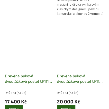
Buková postel LK109 z
masivního dřeva vyniká svým
klasickým designem, pevnou
konstrukcí a dlouhou životností.
Skvěle se hodí do moderních i
tradičních ložnic. V základní...
Dřevěná buková
Dřevěná buková
dvoulůžková postel LK111
dvoulůžková postel LK112
Pacyg
Pacyg
Dnů : 24
(>5 ks)
Dnů : 24
(>5 ks)
17 400 Kč
20 000 Kč