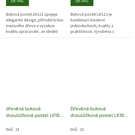
DETAIL
DETAIL
Buková postel LK111 spojuje
Buková postel LK112 je
elegantní design, přírodní krásu
kombinací moderní
masivního dřeva a vysokou
jednoduchosti, kvality a
kvalitu zpracování. Je ideální
praktičnosti. Vyrobena z
volbou pro moderní ložnice,
masivního bukového dřeva,
které chtějí působit útulně,...
zaujme svým nadčasovým
designem, odolností a
možností...
dřevěná buková
Dřevěná buková
dvoulůžková postel LK188
dvoulůžková postel LK189
pacyg
Pacyg
Dnů : 21
Dnů : 21