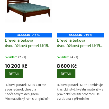
12 100 Kč
–15 %
12 900 Kč
–33 %
Dřevěná buková
Dřevěná buková
dvoulůžková postel LK189
dvoulůžková postel LK192
Pacyg skladem dub
140x200 Pacyg buk bělený
lausane
skladem
Skladem
(2 ks)
Skladem
(4 ks)
10 200 Kč
8 600 Kč
DETAIL
DETAIL
Buková postel LK189 zaujme
Buková postel LK192 kombinuje
svou jednoduchostí a
klasický styl, kvalitní materiály a
nadčasovým designem.
praktické využití prostoru. Je
Minimalistický rám s originálním
vyrobena z přírodního
prolamovaným čelem se skvěle
bukového masivu, který dodává
hodí do moderních i klasických
interiéru teplo a příjemnou...