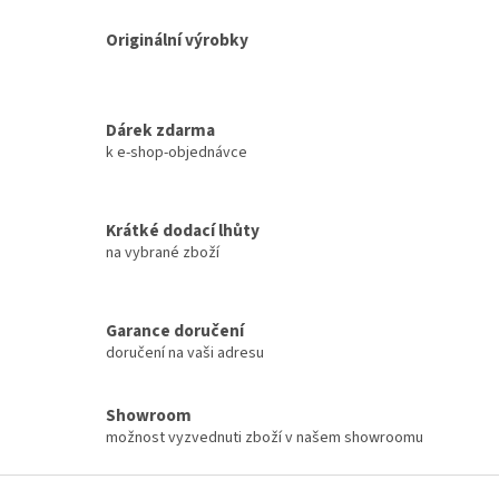
v
k
Originální výrobky
y
v
ý
p
Dárek zdarma
i
k e-shop-objednávce
s
u
Krátké dodací lhůty
na vybrané zboží
Garance doručení
doručení na vaši adresu
Showroom
možnost vyzvednuti zboží v našem showroomu
Z