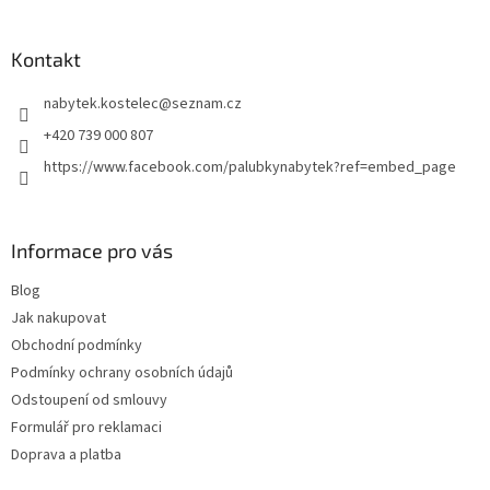
á
p
a
Kontakt
t
nabytek.kostelec
@
seznam.cz
í
+420 739 000 807
https://www.facebook.com/palubkynabytek?ref=embed_page
Informace pro vás
Blog
Jak nakupovat
Obchodní podmínky
Podmínky ochrany osobních údajů
Odstoupení od smlouvy
Formulář pro reklamaci
Doprava a platba