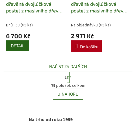
dřevěná dvojlůžková
dřevěná dvojlůžková
postel z masivního dřeva
postel z masivního dřeva
LK101
LK107
Dnů : 58
(>5 ks)
Na objednávku
(>5 ks)
6 700 Kč
2 971 Kč
DETAIL
Do košíku
NAČÍST 24 DALŠÍCH
S
1
4
t
O
r
79
položek celkem
v
á
l
NAHORU
n
á
k
d
o
v
a
á
c
Na trhu od roku 1999
n
í
í
p
r