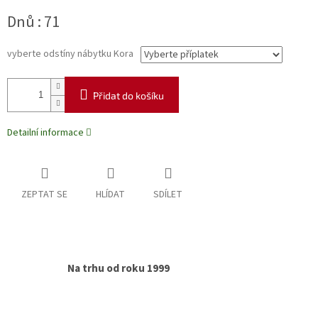
Měrná
Dnů : 71
cena:
vyberte odstíny nábytku Kora
Přidat do košíku
Detailní informace
ZEPTAT SE
HLÍDAT
SDÍLET
Na trhu od roku 1999