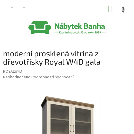
Přejít
NÁKUP
na
obsah
KOŠÍK
moderní prosklená vitrína z
dřevotřísky Royal W4D gala
ROYALW4D
Průměrné
Neohodnoceno
Podrobnosti hodnocení
hodnocení
produktu
je
0,0
z
5
hvězdiček.