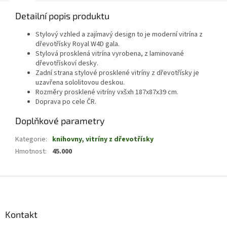
Detailní popis produktu
Stylový vzhled a zajímavý design to je moderní vitrína z
dřevotřísky Royal W4D gala.
Stylová prosklená vitrína vyrobena, z laminované
dřevotřískoví desky.
Zadní strana stylové prosklené vitríny z dřevotřísky je
uzavřena sololitovou deskou.
Rozměry prosklené vitríny vxšxh 187x87x39 cm.
Doprava po cele ČR.
Doplňkové parametry
Kategorie
:
knihovny, vitríny z dřevotřísky
Hmotnost
:
45.000
Z
á
p
a
Kontakt
t