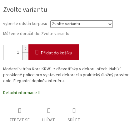
Měrná
Zvolte variantu
cena:
vyberte odstín korpusu
Můžeme doručit do:
Zvolte variantu
Přidat do košíku
Moderní vitrína Kora KRW1 z dřevotřísky v dekoru ořech. Nabízí
prosklené police pro vystavení dekorací a praktický úložný prostor
dole. Elegantní doplněk interiéru.
Detailní informace
ZEPTAT SE
HLÍDAT
SDÍLET