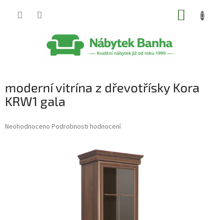
Přejít
NÁKUP
na
obsah
KOŠÍK
moderní vitrína z dřevotřísky Kora
KRW1 gala
Průměrné
Neohodnoceno
Podrobnosti hodnocení
hodnocení
produktu
je
0,0
z
5
hvězdiček.