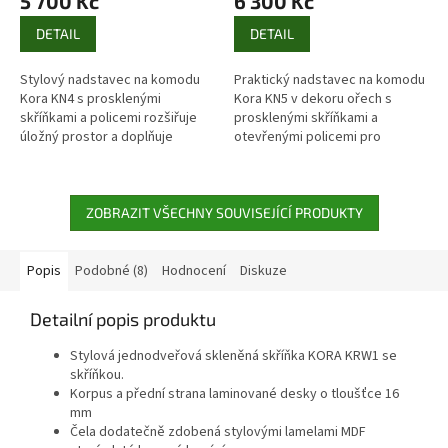
5 700 Kč
6 300 Kč
DETAIL
DETAIL
Stylový nadstavec na komodu
Praktický nadstavec na komodu
Kora KN4 s prosklenými
Kora KN5 v dekoru ořech s
skříňkami a policemi rozšiřuje
prosklenými skříňkami a
úložný prostor a doplňuje
otevřenými policemi pro
interiér v klasickém stylu.
elegantní rozšíření úložného
Vhodný ke komodě Kora KK4.
prostoru. Ideální doplněk k
nábytku z...
ZOBRAZIT VŠECHNY SOUVISEJÍCÍ PRODUKTY
Popis
Podobné (8)
Hodnocení
Diskuze
Detailní popis produktu
Stylová jednodveřová skleněná skříňka KORA KRW1 se
skříňkou.
Korpus a přední strana laminované desky o tloušťce 16
mm
Čela dodatečně zdobená stylovými lamelami MDF