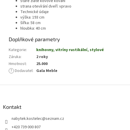
staré zlaté kovové kování
strana otevírání dveří: vpravo
Technické údaje
výška: 193 cm
šířka: 58 cm
hloubka: 40 cm
Doplňkové parametry
Kategorie
:
knihovny, vitríny rustikální, stylové
Záruka
:
2 roky
Hmotnost
:
25.000
?
Dodavatel
:
Gala Meble
Z
á
p
a
Kontakt
t
nabytek.kostelec
@
seznam.cz
í
+420 739 000 807